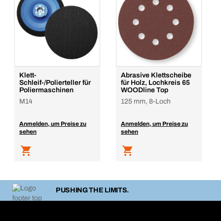
Klett-
Abrasive Klettscheibe
Schleif-/Polierteller für
für Holz, Lochkreis 65
Poliermaschinen
WOODline Top
M14
125 mm, 8-Loch
Anmelden, um Preise zu
Anmelden, um Preise zu
sehen
sehen
PUSHING THE LIMITS.