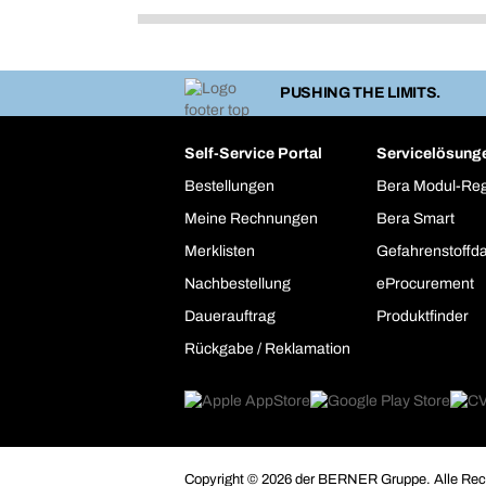
PUSHING THE LIMITS.
Self-Service Portal
Servicelösung
Bestellungen
Bera Modul-Re
Meine Rechnungen
Bera Smart
Merklisten
Gefahrenstoffd
Nachbestellung
eProcurement
Dauerauftrag
Produktfinder
Rückgabe / Reklamation
Copyright © 2026 der BERNER Gruppe. Alle Rech