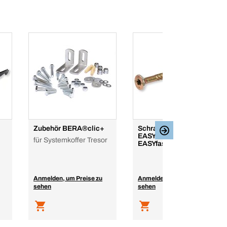
Zubehör BERA®clic+
Schrauben-Paket
EASYfastWave+
für Systemkoffer Tresor
EASYfast WAVE
Anmelden, um Preise zu
Anmelden, um Preise zu
sehen
sehen