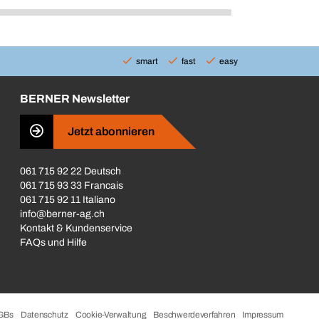
smart
fast
easy
BERNER Newsletter
Jetzt abonnieren
061 715 92 22 Deutsch
061 715 93 33 Francais
061 715 92 11 Italiano
info@berner-ag.ch
Kontakt & Kundenservice
FAQs und Hilfe
GBs
Datenschutz
Cookie-Verwaltung
Beschwerdeverfahren
Impressum