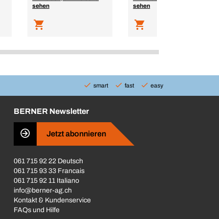
sehen
sehen
smart
fast
easy
BERNER Newsletter
Jetzt abonnieren
061 715 92 22 Deutsch
061 715 93 33 Francais
061 715 92 11 Italiano
info@berner-ag.ch
Kontakt & Kundenservice
FAQs und Hilfe