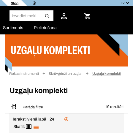
Shop
Sortiments
Pielietošana
UZGAĻU KOMPLEKTI
Filtrs
Rokas instrumenti
Skrūvgrieži un uzgaļi
Uzgaļu komplekti
Uzgaļu komplekti
19 rezultāti
Parāda filtru
Ieraksti vienā lapā
24
Skatīt: