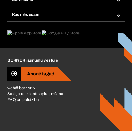
Atkārtots pasūtijums
Produktu inovācijas
Kas mēs esam
Abonementi
Pielietošana
Ko mēs piedāvājam
Preču atgriešana un sūdzības
Product Compliance
Kas mūs virza
Korporatīvā atbildība
Karjera
BERNER jaunumu vēstule
Business Conduct
Abonē tagad
web@berner.lv
Saziņa un klientu apkalpošana
FAQ un palīdzība