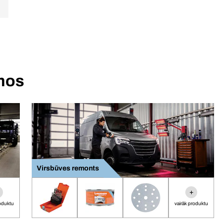
umos
Virsbūves remonts
+
roduktu
vairāk produktu