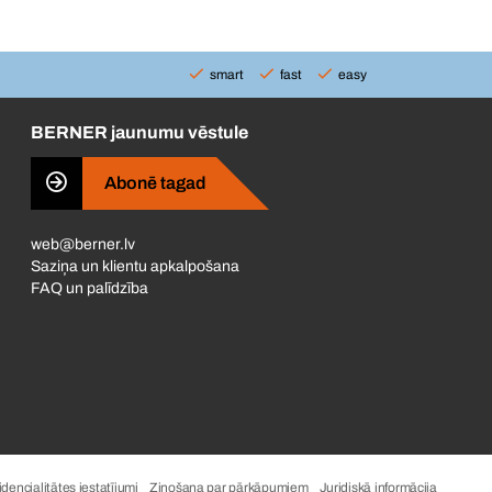
smart
fast
easy
BERNER jaunumu vēstule
Abonē tagad
web@berner.lv
Saziņa un klientu apkalpošana
FAQ un palīdzība
dencialitātes iestatījumi
Ziņošana par pārkāpumiem
Juridiskā informācija