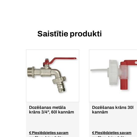
Saistītie produkti
Dozēšanas metāla
Dozēšanas krāns 30l
krāns 3/4", 60l kannām
kannām
€ Pieslēdzieties savam
€ Pieslēdzieties savam