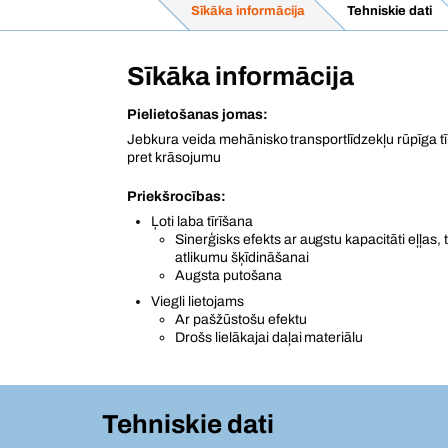
Sīkāka informācija
Tehniskie dati
Sīkāka informācija
Pielietošanas jomas:
Jebkura veida mehānisko transportlīdzekļu rūpīga t
pret krāsojumu
Priekšrocības:
Ļoti laba tīrīšana
Sinerģisks efekts ar augstu kapacitāti eļļas,
atlikumu šķīdināšanai
Augsta putošana
Viegli lietojams
Ar pašžūstošu efektu
Drošs lielākajai daļai materiālu
Tehniskie dati