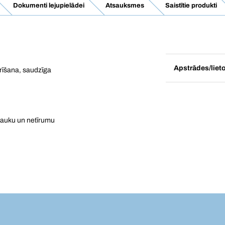
Dokumenti lejupielādei
Atsauksmes
Saistītie produkti
Apstrādes/liet
īrīšana, saudzīga
 tauku un netīrumu