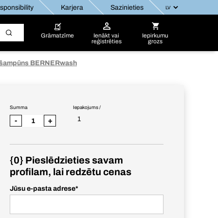
ponsibility
Karjera
Sazinieties
Grāmatzīme
Ienākt vai
Iepirkumu
reģistrēties
grozs
 šampūns BERNERwash
Summa
Iepakojums /
1
-
+
{0} Pieslēdzieties savam
profilam, lai redzētu cenas
Jūsu e-pasta adrese
*