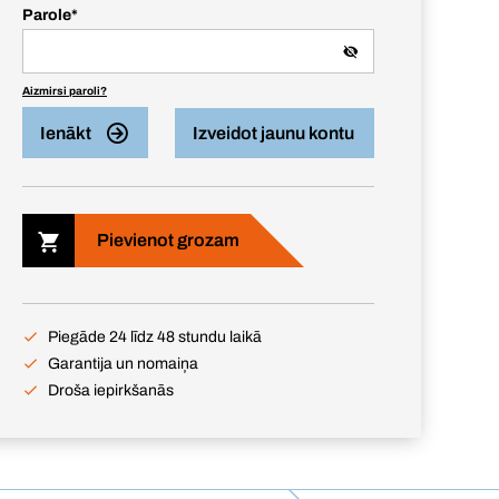
Parole
*
Aizmirsi paroli?
Ienākt
Izveidot jaunu kontu
Pievienot grozam
Piegāde 24 līdz 48 stundu laikā
Garantija un nomaiņa
Droša iepirkšanās