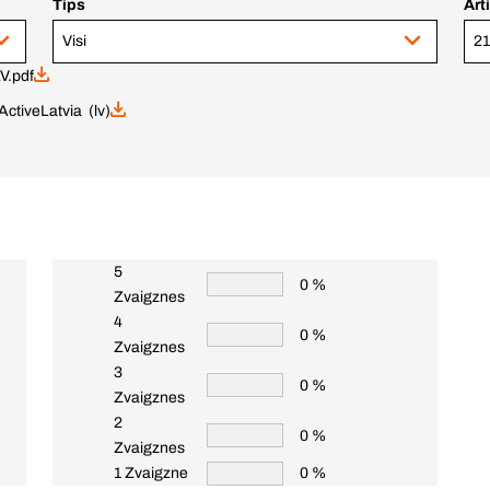
Tips
Art
Visi
21
V.pdf
ctive
Latvia (lv)
5
0 %
Zvaigznes
4
0 %
Zvaigznes
3
0 %
Zvaigznes
2
0 %
Zvaigznes
1 Zvaigzne
0 %