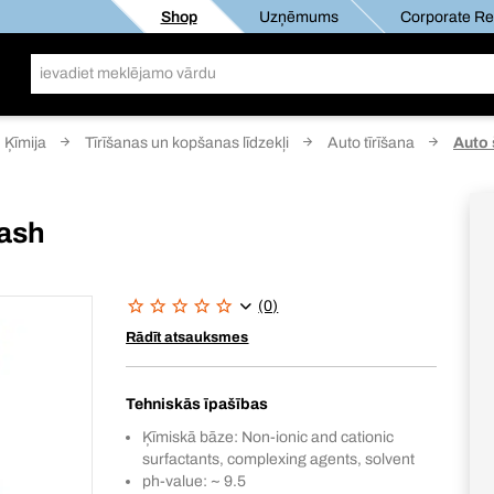
Shop
Uzņēmums
Corporate Res
Ķīmija
Tīrīšanas un kopšanas līdzekļi
Auto tīrīšana
Auto
ash
(0)
Rādīt atsauksmes
Tehniskās īpašības
Ķīmiskā bāze: Non-ionic and cationic
surfactants, complexing agents, solvent
ph-value: ~ 9.5