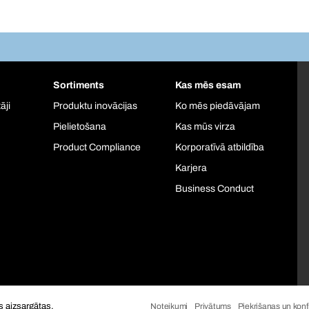
Sortiments
Kas mēs esam
āji
Produktu inovācijas
Ko mēs piedāvājam
Pielietošana
Kas mūs virza
Product Compliance
Korporatīvā atbildība
Karjera
Business Conduct
s aizsargātas.
Noteikumi
Privātums
Piekrišanas un konfi