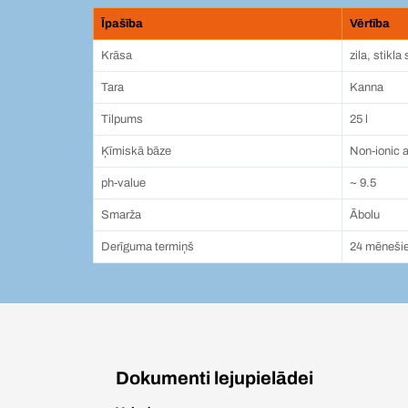
Īpašība
Vērtība
Krāsa
zila, stikla
Tara
Kanna
Tilpums
25 l
Ķīmiskā bāze
Non-ionic a
ph-value
~ 9.5
Smarža
Ābolu
Derīguma termiņš
24 mēneši
Dokumenti lejupielādei