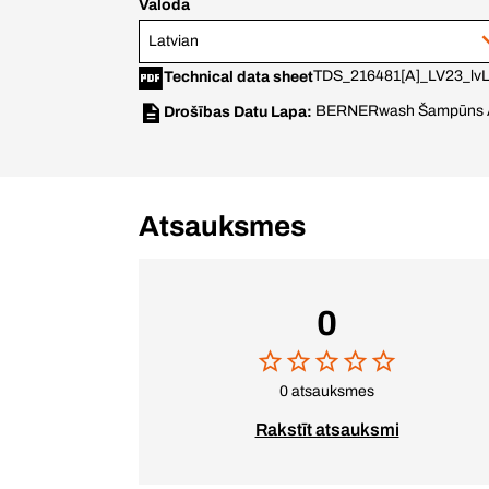
Valoda
Latvian
TDS_216481[A]_LV23_lvL
Technical data sheet
BERNERwash Šampūns A
Drošības Datu Lapa:
Atsauksmes
0
0 atsauksmes
Rakstīt atsauksmi