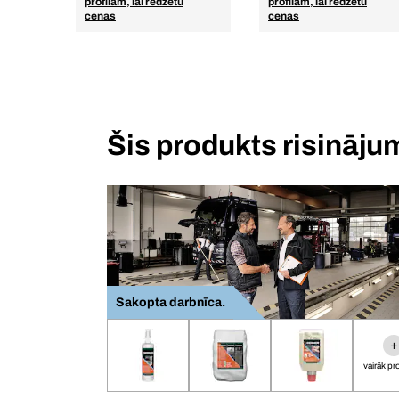
profilam, lai redzētu
profilam, lai redzētu
cenas
cenas
Šis produkts risināj
Sakopta darbnīca.
+
vairāk p