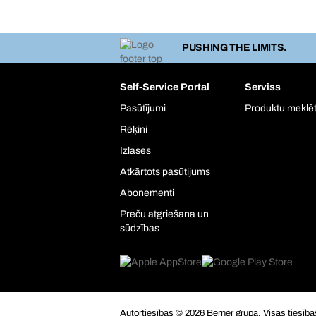
PUSHING THE LIMITS.
Self-Service Portal
Serviss
Pasūtījumi
Produktu meklēt
Rēķini
Izlases
Atkārtots pasūtijums
Abonementi
Preču atgriešana un
sūdzības
Autortiesības © 2026 Berner grupa. Visas tiesība