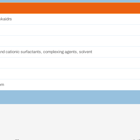
 skaidrs
nd cationic surfactants, complexing agents, solvent
em