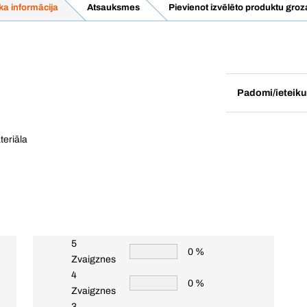
ka informācija
Atsauksmes
Pievienot izvēlēto produktu gro
Padomi/ieteik
teriāla
5
0 %
Zvaigznes
4
0 %
Zvaigznes
3