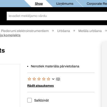
Shop
Uzņēmums
Corporate Res
Piederumi elektroinstrumentiem
Urbšana
Metāla urbšana
ēja komplekts
ts
Nenotiek materiāla pārvietošana
(0)
Rādīt atsauksmes
Salīdzināt