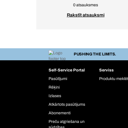
0 atsauksmes
Rakstīt atsauksmi
PUSHING THE LIMITS.
Self-Service Portal
Serviss
Pasūtījumi
Produktu meklēt
Rēķini
Izlases
Atkārtots pasūtijums
Abonementi
Preču atgriešana un
sūdzības