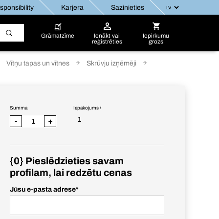
ponsibility
Karjera
Sazinieties
Grāmatzīme
Ienākt vai
Iepirkumu
reģistrēties
grozs
Vītņu tapas un vītnes
Skrūvju izņēmēji
Summa
Iepakojums /
1
-
+
{0} Pieslēdzieties savam
profilam, lai redzētu cenas
Jūsu e-pasta adrese
*