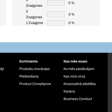
0 %
Zvaigznes
2
0 %
Zvaigznes
1 Zvaigzne
0 %
Sortiments
Kas mēs esam
āji
Produktu inovācijas
Ko mēs piedāvājam
Pielietošana
Kas mūs virza
Product Compliance
Korporatīvā atbildība
Karjera
Business Conduct