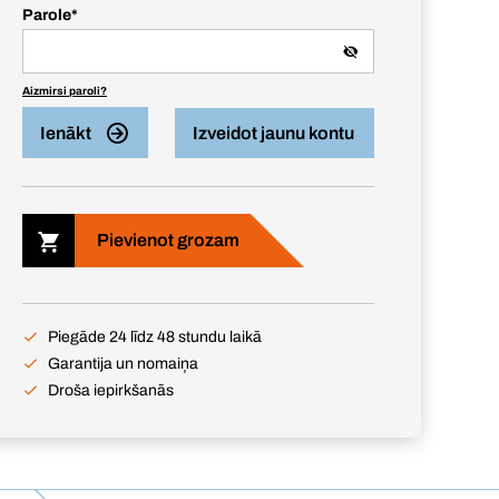
Parole
*
Aizmirsi paroli?
Ienākt
Izveidot jaunu kontu
Pievienot grozam
Piegāde 24 līdz 48 stundu laikā
Garantija un nomaiņa
Droša iepirkšanās