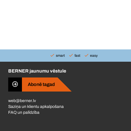
smart
fast
easy
BERNER jaunumu vēstule
Abonē tagad
web@berner.lv
Saziņa un klientu apkalpošana
FAQ un palīdzība