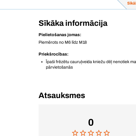
Sīkā
Sīkāka informācija
Pielietošanas jomas:
Piemērots no M6 līdz M18
Priekšrocības:
Īpaši frēzētu cauruļveida kniežu dēļ nenotiek ma
pārvietošanās
Atsauksmes
0