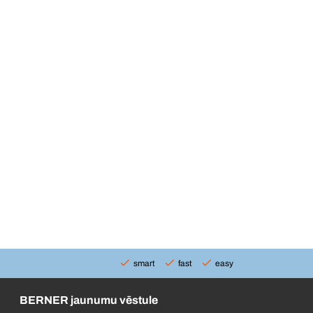
smart
fast
easy
BERNER jaunumu vēstule