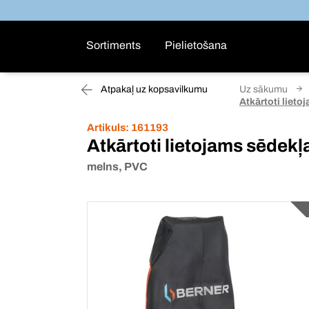
Sortiments
Pielietošana
Atpakaļ uz kopsavilkumu
Uz sākumu
Atkārtoti lieto
Artikuls:
161193
Atkārtoti lietojams sēdekļ
melns, PVC