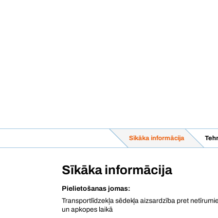
Sīkāka informācija
Tehn
Sīkāka informācija
Pielietošanas jomas:
Transportlīdzekļa sēdekļa aizsardzība pret netīrum
un apkopes laikā