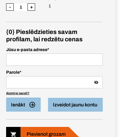
1
-
+
{0} Pieslēdzieties savam
profilam, lai redzētu cenas
Jūsu e-pasta adrese
*
Parole
*
Aizmirsi paroli?
Ienākt
Izveidot jaunu kontu
Pievienot grozam