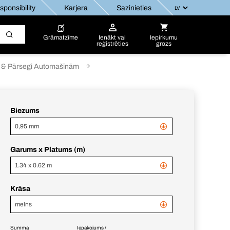
ponsibility
Karjera
Sazinieties
Grāmatzīme
Ienākt vai
Iepirkumu
reģistrēties
grozs
s & Pārsegi Automašīnām
Biezums
0,95 mm
Garums x Platums (m)
1.34 x 0.62 m
Krāsa
melns
Summa
Iepakojums /