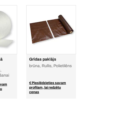
mā
Grīdas paklājs
brūna, Rullis, Polietilēns
,
ošanai
€ Pieslēdzieties savam
savam
profilam, lai redzētu
tu
cenas