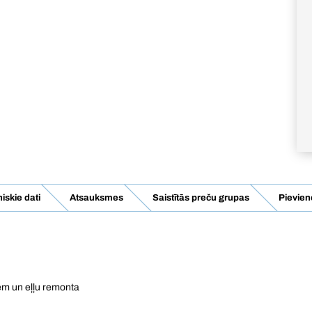
iskie dati
Atsauksmes
Saistītās preču grupas
Pievien
iem un eļļu remonta