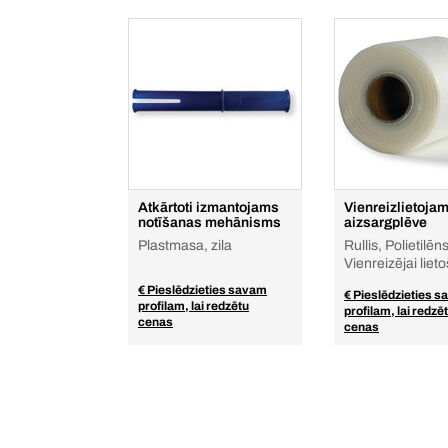
Atkārtoti izmantojams
Vienreizlietoja
notīšanas mehānisms
aizsargplēve
Plastmasa, zila
Rullis, Polietilēns
Vienreizējai liet
€ Pieslēdzieties savam
€ Pieslēdzieties 
profilam, lai redzētu
profilam, lai redzē
cenas
cenas