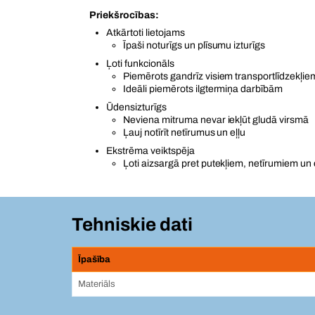
Priekšrocības:
Atkārtoti lietojams
Īpaši noturīgs un plīsumu izturīgs
Ļoti funkcionāls
Piemērots gandrīz visiem transportlīdzekļie
Ideāli piemērots ilgtermiņa darbībām
Ūdensizturīgs
Neviena mitruma nevar iekļūt gludā virsmā
Ļauj notīrīt netīrumus un eļļu
Ekstrēma veiktspēja
Ļoti aizsargā pret putekļiem, netīrumiem un 
Tehniskie dati
Īpašība
Materiāls