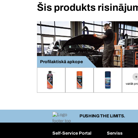
Šis produkts risināj
Profilaktiskā apkope
+
vairāk p
PUSHING THE LIMITS.
Self-Service Portal
Serviss