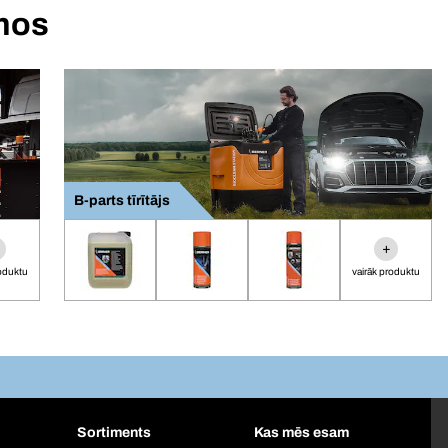
umos
B-parts tīrītājs
+
roduktu
vairāk produktu
Sortiments
Kas mēs esam