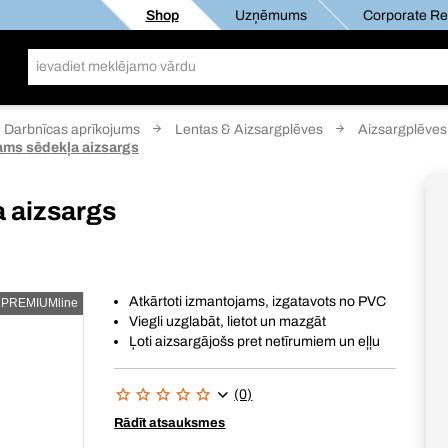
Shop
Uzņēmums
Corporate Res
Darbnīcas aprīkojums
Lentas & Aizsargplēves
Aizsargplēve
jams sēdekļa aizsargs
a aizsargs
Atkārtoti izmantojams, izgatavots no PVC
PREMIUMline
Viegli uzglabāt, lietot un mazgāt
Ļoti aizsargājošs pret netīrumiem un eļļu
(0)
Rādīt atsauksmes