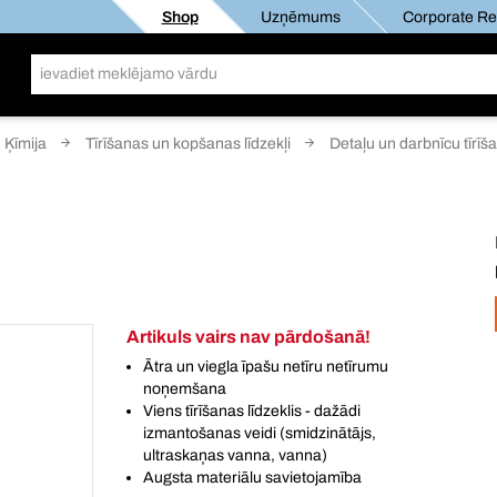
Shop
Uzņēmums
Corporate Res
Ķīmija
Tīrīšanas un kopšanas līdzekļi
Detaļu un darbnīcu tīrīša
Artikuls vairs nav pārdošanā!
Ātra un viegla īpašu netīru netīrumu
noņemšana
Viens tīrīšanas līdzeklis - dažādi
izmantošanas veidi (smidzinātājs,
ultraskaņas vanna, vanna)
Augsta materiālu savietojamība