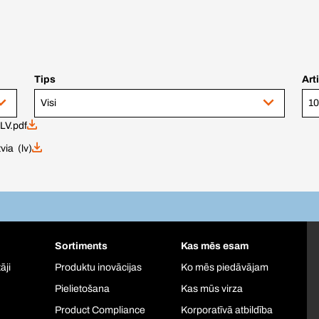
Tips
Art
Visi
10
LV.pdf
via (lv)
Sortiments
Kas mēs esam
āji
Produktu inovācijas
Ko mēs piedāvājam
Pielietošana
Kas mūs virza
Product Compliance
Korporatīvā atbildība