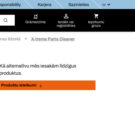
ponsibility
Karjera
Sazinieties
Grāmatzīme
Ienākt vai
Iepirkumu
reģistrēties
grozs
nas līdzekļi
X-treme Parts Cleaner
Kā alternatīvu mēs iesakām līdzīgus
produktus.
Produktu ieteikumi