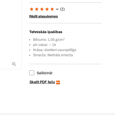
(7)
Rādīt atsauksmes
Tehniskās īpašības
Blīvums: 1.05 g/cm³
ph-value: ~ 14
Krāsa: dzelteni caurspīdīgs
Smarža: Neitrāla smarža
Salīdzināt
Skatīt PDF failu