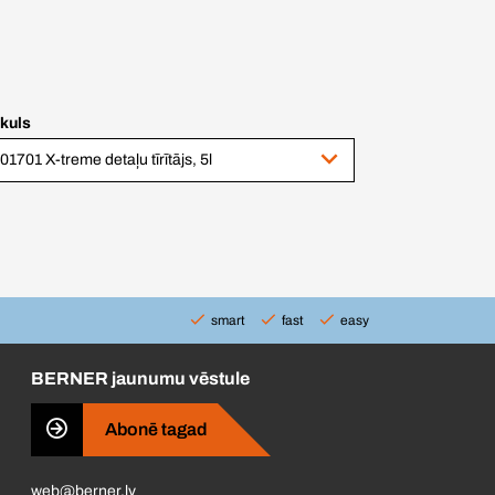
ikuls
01701 X-treme detaļu tīrītājs, 5l
smart
fast
easy
BERNER jaunumu vēstule
Abonē tagad
web@berner.lv