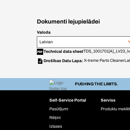
Dokumenti lejupielādei
Valoda
Latvian
TDS_1001701[A]_LV23_lv
Technical data sheet
X-treme Parts Cleaner
Lat
Drošības Datu Lapa:
PUSHING THE LIMITS.
Self-Service Portal
Serviss
Pasūtījumi
Produktu meklēt
Rēķini
Izlases