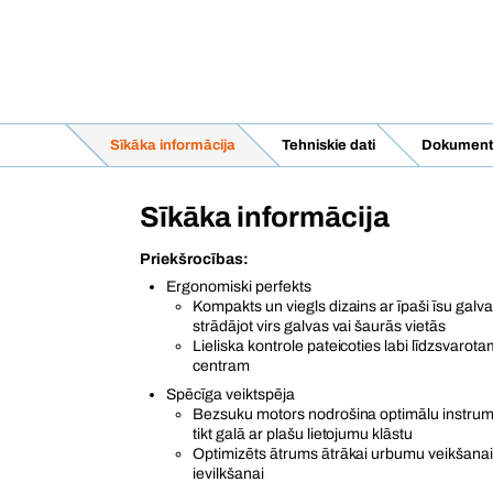
Sīkāka informācija
Tehniskie dati
Dokumenti 
Sīkāka informācija
Priekšrocības:
Ergonomiski perfekts
Kompakts un viegls dizains ar īpaši īsu gal
strādājot virs galvas vai šaurās vietās
Lieliska kontrole pateicoties labi līdzsvar
centram
Spēcīga veiktspēja
Bezsuku motors nodrošina optimālu instrume
tikt galā ar plašu lietojumu klāstu
Optimizēts ātrums ātrākai urbumu veikšanai
ievilkšanai