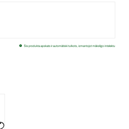
Šis produkta apskats ir automātiski tulkots, izmantojot mākslīgo intelektu