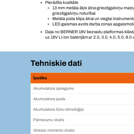
Pierādīta kvalitāte
13 mm metāla āķis ātrai griezējgalviņu maiņai
griezējgalviņu noturībai
Metāla josta klipa ātrai un vieglai instrumen
LED gaismas avots darba zonas apgaismoš
Daļa no BERNER 18V bezvadu platformas klāsta -
uz 18V Li-Ion baterijām ar 2.0, 3.0, 4.0, 5.0, 8.0 
Tehniskie dati
Īpašība
Akumulatora spriegums
Akumulatora jauda
Akumulatora šūnu tehnoloģija
Pārnesumu skaits
Griezes momentu skaits