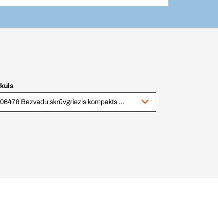
ikuls
1006478 Bezvadu skrūvgriezis kompakts bez suktu