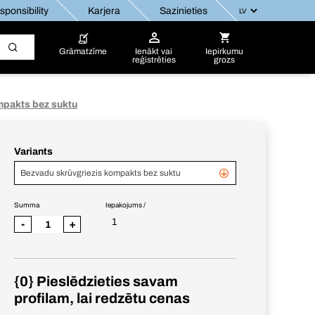
ponsibility
Karjera
Sazinieties
Grāmatzīme
Ienākt vai
Iepirkumu
reģistrēties
grozs
mpakts bez suktu
Variants
Bezvadu skrūvgriezis kompakts bez suktu
Summa
Iepakojums /
1
-
+
{0} Pieslēdzieties savam
profilam, lai redzētu cenas