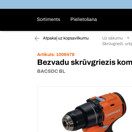
Sortiments
Pielietošana
Atpakaļ uz kopsavilkumu
Uz sākumu
Skrūvgrieži, ur
Artikuls:
1006478
Bezvadu skrūvgriezis kom
BACSDC BL