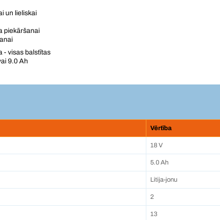
 un lieliskai
ta piekāršanai
anai
 visas balstītas
vai 9.0 Ah
Vērtība
18 V
5.0 Ah
Litija-jonu
2
13