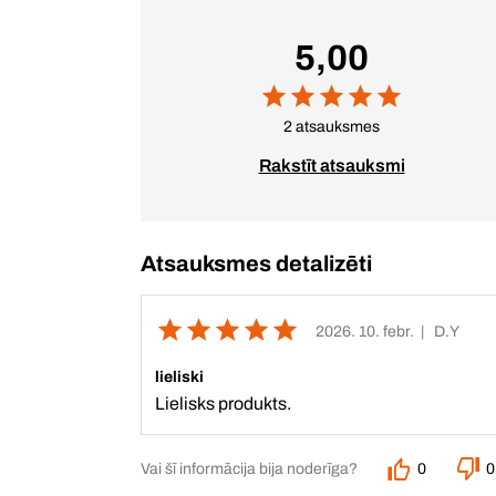
5,00
2 atsauksmes
Rakstīt atsauksmi
Atsauksmes detalizēti
2026. 10. febr.
| D.Y
lieliski
Lielisks produkts.
Vai šī informācija bija noderīga?
0
0