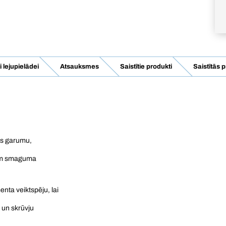
lejupielādei
Atsauksmes
Saistītie produkti
Saistītās 
vas garumu,
otam smaguma
nta veiktspēju, lai
 un skrūvju