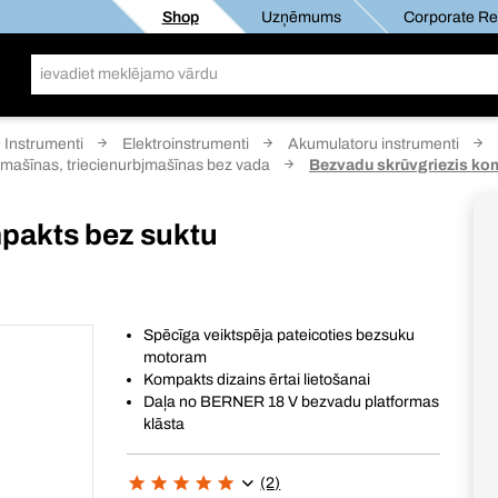
Shop
Uzņēmums
Corporate Res
Instrumenti
Elektroinstrumenti
Akumulatoru instrumenti
bjmašīnas, triecienurbjmašīnas bez vada
Bezvadu skrūvgriezis ko
pakts bez suktu
Spēcīga veiktspēja pateicoties bezsuku
motoram
Kompakts dizains ērtai lietošanai
Daļa no BERNER 18 V bezvadu platformas
klāsta
(2)