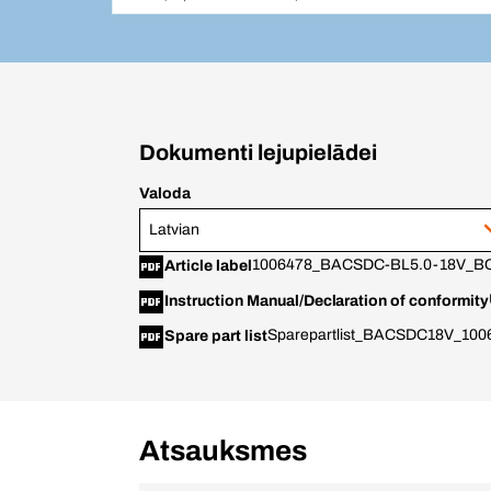
Dokumenti lejupielādei
Valoda
Latvian
1006478_BACSDC-BL5.0-18V_BC_L
Article label
Instruction Manual/Declaration of conformity
Sparepartlist_BACSDC18V_100
Spare part list
Atsauksmes