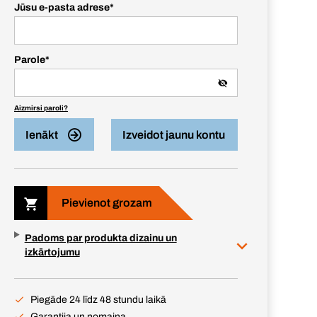
Jūsu e-pasta adrese
*
Parole
*
Aizmirsi paroli?
Ienākt
Izveidot jaunu kontu
Pievienot grozam
Padoms par produkta dizainu un
izkārtojumu
Piegāde 24 līdz 48 stundu laikā
Garantija un nomaiņa