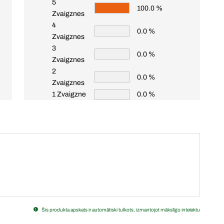
5
100.0 %
Zvaigznes
4
0.0 %
Zvaigznes
3
0.0 %
Zvaigznes
2
0.0 %
Zvaigznes
1 Zvaigzne
0.0 %
Šis produkta apskats ir automātiski tulkots, izmantojot mākslīgo intelektu