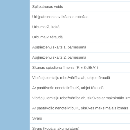
Spīļpatronas veids
Urbjpatronas savilkšanas robežas
Urbuma Ø, kokā
Urbuma Ø tēraudā
Apgriezienu skaits 1. pārnesumā
Apgriezienu skaits 2. pārnesumā
Skaņas spiediena līmenis (K = 3 dB(A))
Vibrāciju emisiju robežvērtība ah, urbjot tēraudā
Ar pastāvošo nenoteiktību K, urbjot tēraudā
Vibrāciju emisiju robežvērtība ah, skrūves ar maksimālo iz
Ar pastāvošo nenoteiktību K, skrūves maksimālais izmērs
Svars
Svars (kopā ar akumulatoru)