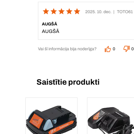
2025. 10. dec.
| TOTO61
AUGŠĀ
AUGŠĀ
Vai šī informācija bija noderīga?
0
0
Saistītie produkti