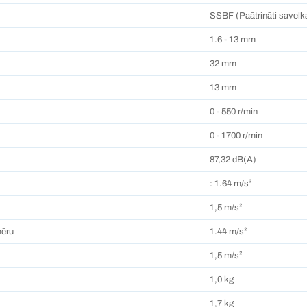
SSBF (Paātrināti savelk
1.6 - 13 mm
32 mm
13 mm
0 - 550 r/min
0 - 1700 r/min
87,32 dB(A)
: 1.64 m/s²
1,5 m/s²
mēru
1.44 m/s²
1,5 m/s²
1,0 kg
1,7 kg