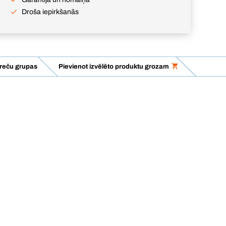
Droša iepirkšanās
preču grupas
Pievienot izvēlēto produktu grozam