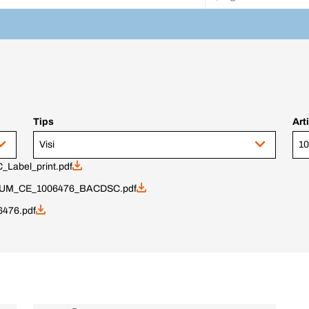
Tips
Art
Visi
abel_print.pdf
UM_CE_1006476_BACDSC.pdf
6476.pdf