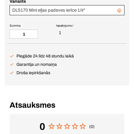
Variants
DL5170 Mini eļļas padeves ierīce 1/4"
Summa
Iepakojums /
1
Piegāde 24 līdz 48 stundu laikā
Garantija un nomaiņa
Droša iepirkšanās
Atsauksmes
0
(0)