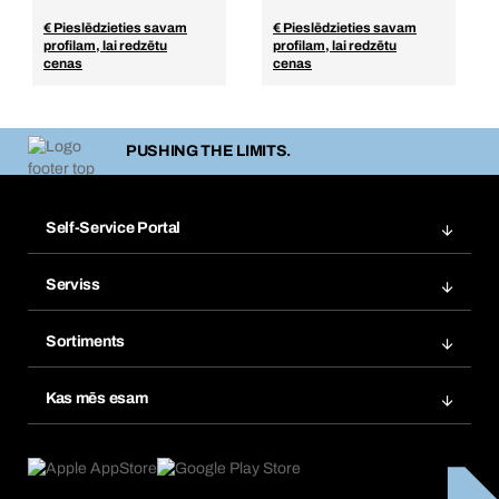
€ Pieslēdzieties savam
€ Pieslēdzieties savam
profilam, lai redzētu
profilam, lai redzētu
cenas
cenas
PUSHING THE LIMITS.
Self-Service Portal
Pasūtījumi
Serviss
Rēķini
Produktu meklētāji
Izlases
Sortiments
Atkārtots pasūtijums
Produktu inovācijas
Kas mēs esam
Abonementi
Pielietošana
Ko mēs piedāvājam
Preču atgriešana un sūdzības
Product Compliance
Kas mūs virza