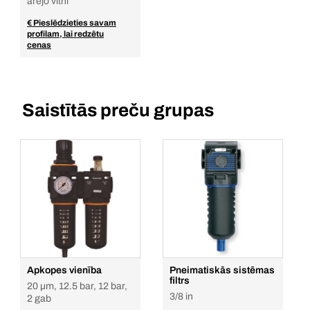
ārējo vītni
€ Pieslēdzieties savam
profilam, lai redzētu
cenas
Saistītās preču grupas
Apkopes vienība
Pneimatiskās sistēmas
filtrs
20 µm, 12.5 bar, 12 bar,
3/8 in
2 gab