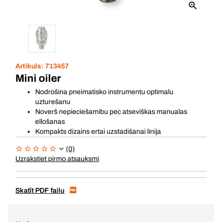
Artikuls:
713457
Mini oiler
Nodrošina pneimatisko instrumentu optimalu
uzturešanu
Noverš nepieciešamibu pec atseviškas manualas
ellošanas
Kompakts dizains ertai uzstadišanai linija
(0)
Uzrakstiet pirmo atsauksmi
Skatīt PDF failu