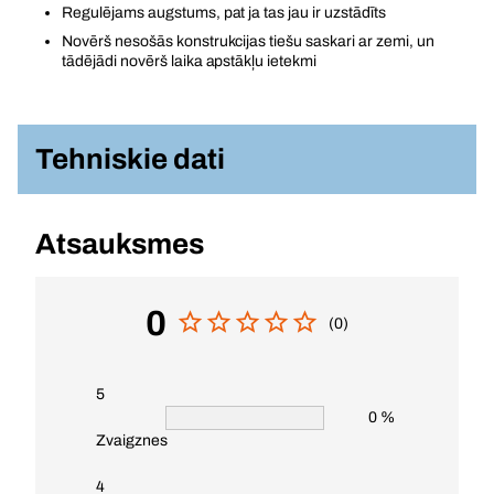
Regulējams augstums, pat ja tas jau ir uzstādīts
Novērš nesošās konstrukcijas tiešu saskari ar zemi, un
tādējādi novērš laika apstākļu ietekmi
Tehniskie dati
Atsauksmes
0
(0)
5
0 %
Zvaigznes
4