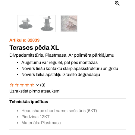
Artikuls:
82839
Terases pēda XL
Divpadsmitstūris, Plastmasa, Ar polimēra pārklājumu
Augstumu var regulēt, pat pēc montāžas
Novērš tiešu kontaktu starp apakšstruktūru un grīdu
Novērš laika apstākļu izraisīto degradāciju
(0)
Uzrakstiet pirmo atsauksmi
Tehniskās īpašības
Head shape short name: sešstūris (6KT)
Piedziņa: 12KT
Materiāls: Plastmasa