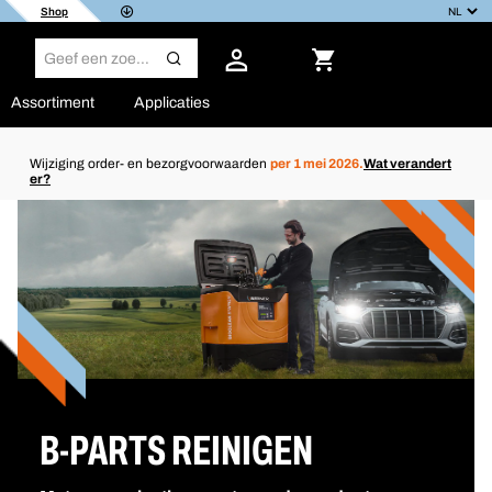
Shop
Assortiment
Applicaties
Wijziging order- en bezorgvoorwaarden
per 1 mei 2026.
Wat verandert
er?
B-PARTS REINIGEN