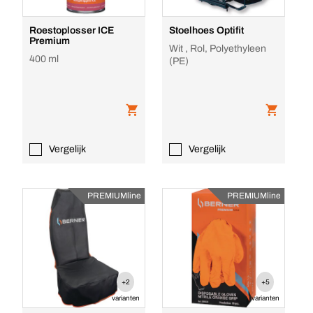
Roestoplosser ICE
Stoelhoes Optifit
Premium
Wit , Rol, Polyethyleen
400 ml
(PE)
Vergelijk
Vergelijk
PREMIUMline
PREMIUMline
+2
+5
varianten
varianten