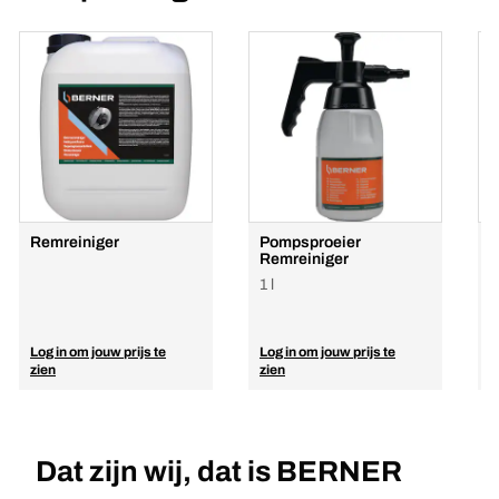
Remreiniger
Pompsproeier
M
Remreiniger
2
1 l
Log in om jouw prijs te
Log in om jouw prijs te
L
zien
zien
z
Dat zijn wij, dat is BERNER