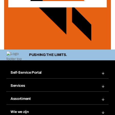
PUSHING THE LIMITS.
Self-Service Portal
Bestellingen
Services
Facturen
BERA Module rekkensysteem
Bestellijsten
Assortiment
BERA SMARTScan
Bestel opnieuw
Productinnovaties
Chemical Safety Management
Wie we zijn
Herhaalbestelling