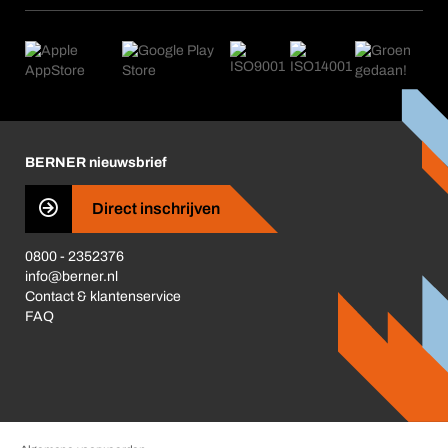
Applicaties
eProcurement
Wat wij bieden
Retour, reclamatie, reparatie
Product Compliance
Productwijzers
Wat ons drijft
Nieuws
Corporate Responsibility
Carrière
Business Conduct
BERNER nieuwsbrief
Direct inschrijven
0800 - 2352376
info@berner.nl
Contact & klantenservice
FAQ