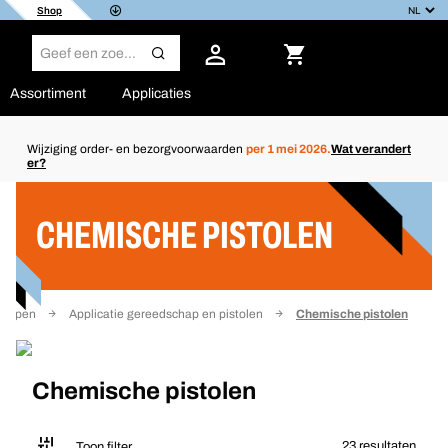
Shop
Assortiment
Applicaties
Wijziging order- en bezorgvoorwaarden
per 1 mei 2026.
Wat verandert
er?
Filter
CHEMISCHE PISTOLEN
happen
Applicatie gereedschap en pistolen
Chemische pistolen
Chemische pistolen
23 resultaten
Toon filter