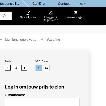
esponsibility
Carrière
Contact
Bestellijsten
Inloggen /
Winkelwagen
Registreren
Multifunctionele vetten
Vaseline
Aantal
VPE / Stuks
-
+
1
24
Log in om jouw prijs te zien
E-mailadres
*