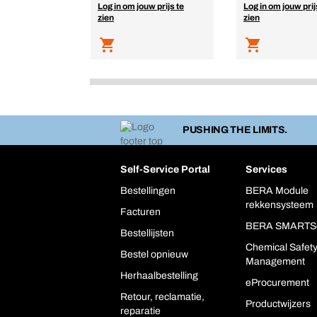
Log in om jouw prijs te
Log in om jouw prij
zien
zien
PUSHING THE LIMITS.
Self-Service Portal
Services
Bestellingen
BERA Module
rekkensysteem
Facturen
BERA SMARTS
Bestellijsten
Chemical Safet
Bestel opnieuw
Management
Herhaalbestelling
eProcurement
Retour, reclamatie,
Productwijzers
reparatie