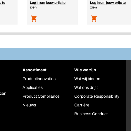
s te
Log in om jouw prijs te
Log in om jouw prijs te
zien
zien
Assortiment
Wie we zijn
Productinnovaties
Wat wij bieden
Applicaties
Wat ons drijft
can
Product Compliance
Corporate Responsibility
y
Nieuws
Carrière
Business Conduct