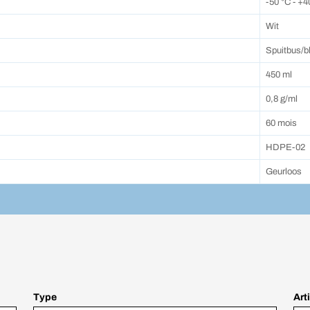
-50 °C - +4
Wit
Spuitbus/bl
450 ml
0,8 g/ml
60 mois
HDPE-02
Geurloos
Type
Art