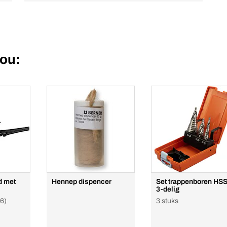
jou:
d met
Hennep dispencer
Set trappenboren HSS
3-delig
6)
3 stuks