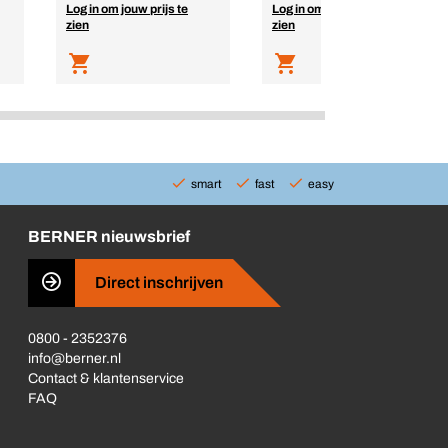
Log in om jouw prijs te
Log in om jouw prijs te
zien
zien
smart
fast
easy
BERNER nieuwsbrief
Direct inschrijven
0800 - 2352376
info@berner.nl
Contact & klantenservice
FAQ