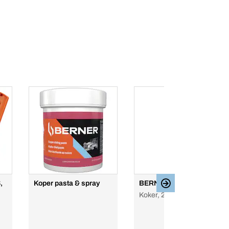
,
Koper pasta & spray
BERNERfix Raam
Koker, 290 ml