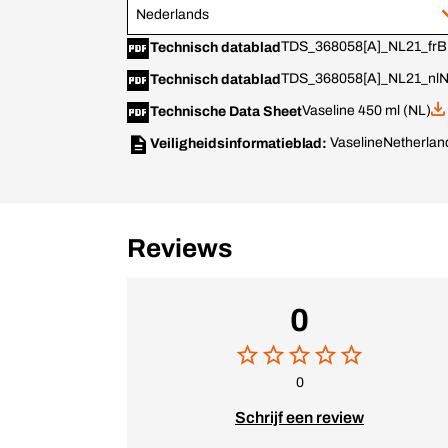
Nederlands
TDS_368058[A]_NL21_frB
Technisch datablad
TDS_368058[A]_NL21_nlN
Technisch datablad
Vaseline 450 ml (NL)
Technische Data Sheet
Vaseline
Netherlan
Veiligheidsinformatieblad:
Reviews
0
0
Schrijf een review