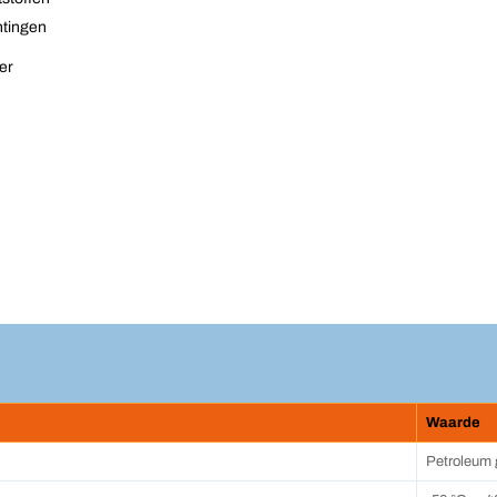
htingen
er
Waarde
Petroleum 