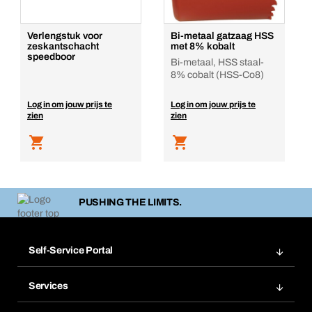
Verlengstuk voor
Bi-metaal gatzaag HSS
zeskantschacht
met 8% kobalt
speedboor
Bi-metaal, HSS staal-
8% cobalt (HSS-Co8)
Log in om jouw prijs te
Log in om jouw prijs te
zien
zien
PUSHING THE LIMITS.
Self-Service Portal
Bestellingen
Services
Facturen
BERA Module rekkensysteem