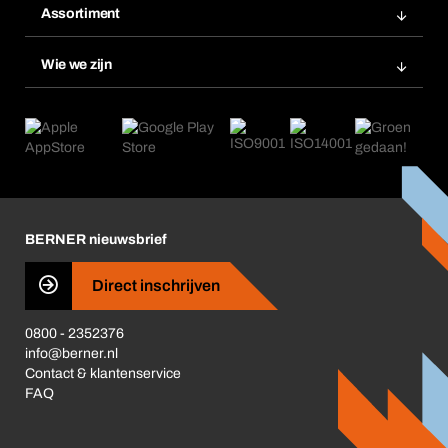
Bestellijsten
Assortiment
BERA SMARTScan
Bestel opnieuw
Productinnovaties
Chemical Safety Management
Wie we zijn
Herhaalbestelling
Applicaties
eProcurement
Wat wij bieden
Retour, reclamatie, reparatie
Product Compliance
Productwijzers
Wat ons drijft
Nieuws
Corporate Responsibility
Carrière
Business Conduct
BERNER nieuwsbrief
Direct inschrijven
0800 - 2352376
info@berner.nl
Contact & klantenservice
FAQ