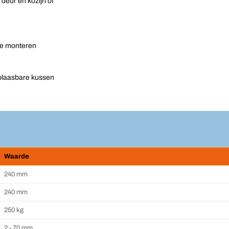
deur en kozijn of
te monteren
blaasbare kussen
Waarde
240 mm
240 mm
250 kg
2 - 70 mm