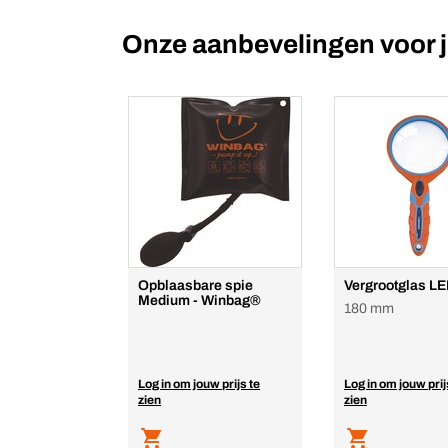
Onze aanbevelingen voor 
Opblaasbare spie
Vergrootglas L
Medium - Winbag®
180 mm
Log in om jouw prijs te
Log in om jouw prij
zien
zien