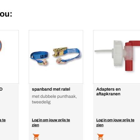
jou:
ED
spanband met ratel
Adapters en
aftapkranen
met dubbele punthaak,
tweedelig
s te
Log in om jouw prijs te
Log in om jouw prijs te
zien
zien