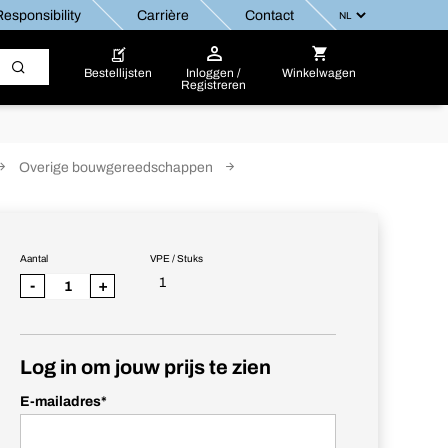
esponsibility
Carrière
Contact
Bestellijsten
Inloggen /
Winkelwagen
Registreren
Overige bouwgereedschappen
Aantal
VPE / Stuks
1
-
+
Log in om jouw prijs te zien
E-mailadres
*