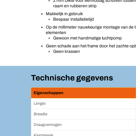
2 mm Dikte voor eenvoudig schuiven tussen 
raam en rubberen strip
Makkelijk in gebruik
Bespaar installatietijd
Op de millimeter nauwkeurige montage van de 
elementen
Gewoon met handmatige luchtpomp
Geen schade aan het frame door het zachte op
Geen krassen
Technische gegevens
Eigenschappen
Lengte
Breedte
Draagvermogen
Klembereik