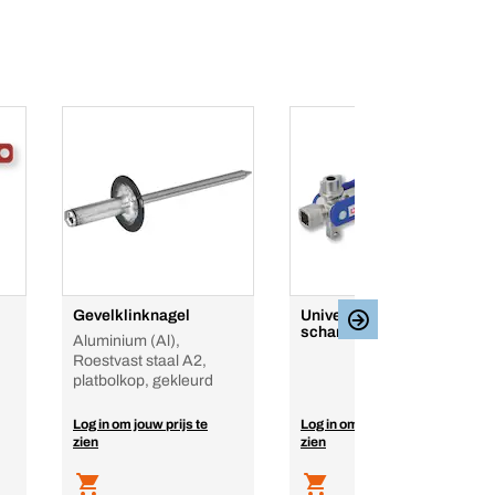
Gevelklinknagel
Universele dubbele
scharniersleutel quadro
Aluminium (Al),
Roestvast staal A2,
platbolkop, gekleurd
Log in om jouw prijs te
Log in om jouw prijs te
zien
zien