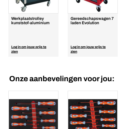
Werkplaatstrolley
Gereedschapswagen 7
kunststof-aluminium
laden Evolution
Log in om jouw prijs te
Log in om jouw prijs te
zien
zien
Onze aanbevelingen voor jou: