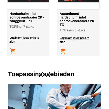
Hardschuim inlet
Assortiment
schroevendraaier 2K -
hardschuim inlet
zaaggleuf - PH
schroevendraaiers 2K
TX
TOPline, 7 stuks
TOPline - 8 stuks
Log in om jouw prijs te
Log in om jouw prijs te
zien
zien
Toepassingsgebieden