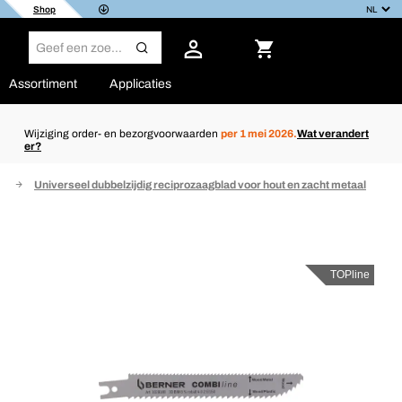
Shop
Assortiment
Applicaties
Wijziging order- en bezorgvoorwaarden
per 1 mei 2026.
Wat verandert
er?
e
Universeel dubbelzijdig reciprozaagblad voor hout en zacht metaal
TOPline