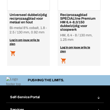
Universeel dubbelzijdig
Reciprozaagblad
reciprozaagblad voor
SPECIALline Premium
metaal en hout
HM 6,4-8,0/150
dubbelzijdig voor
Bi-metal 8% cobalt, 1.8 -
sloopwerk
2.5 / 130 mm, 0.92 mm
HM, 6.4 - 8 / 130 mm,
1.25 mm
Log in om jouw prijs te
zien
Log in om jouw prijs te
zien
PUSHING THE LIMITS.
Self-Service Portal
Bestellingen
Services