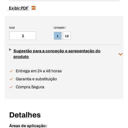
Exibir PDF
total
Unidade /
1
12
Sugestão para a conceção e apresentação do
produto
Entrega em 24 a 48 horas
Garantia e substituição
Compra Segura
Detalhes
Áreas de aplicação: