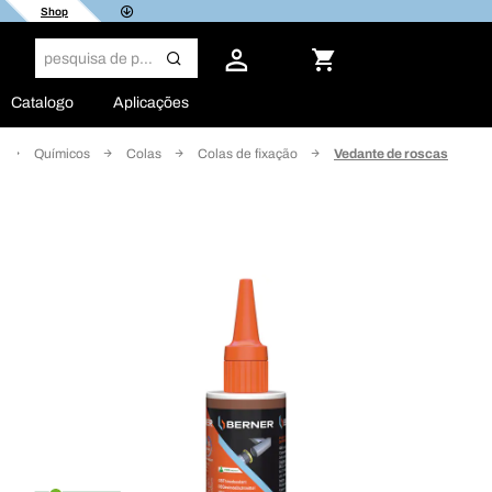
Shop
Catalogo
Aplicações
Químicos
Colas
Colas de fixação
Vedante de roscas