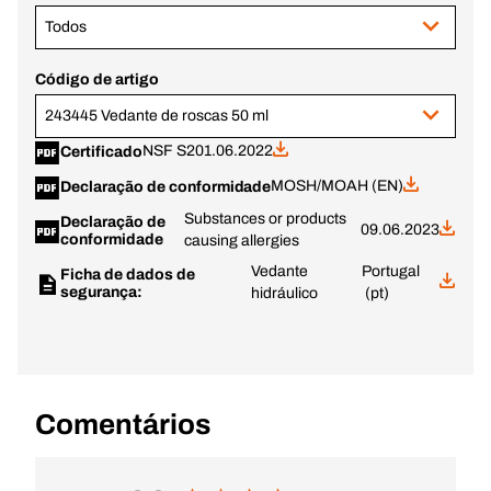
Todos
Código de artigo
243445 Vedante de roscas 50 ml
NSF S2
01.06.2022
Certificado
MOSH/MOAH (EN)
Declaração de conformidade
Substances or products
Declaração de
09.06.2023
conformidade
causing allergies
Vedante
Portugal
Ficha de dados de
segurança:
hidráulico
(pt)
Comentários