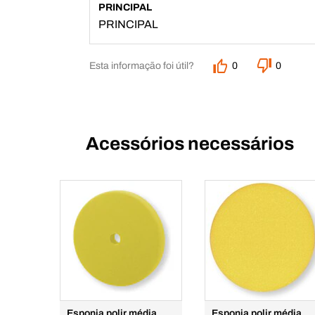
PRINCIPAL
PRINCIPAL
Esta informação foi útil?
0
0
Acessórios necessários
Esponja polir média
Esponja polir média