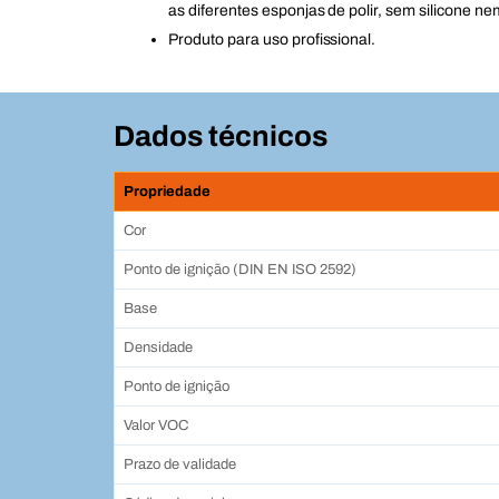
as diferentes esponjas de polir, sem silicone ne
Produto para uso profissional.
Dados técnicos
Propriedade
Cor
Ponto de ignição (DIN EN ISO 2592)
Base
Densidade
Ponto de ignição
Valor VOC
Prazo de validade