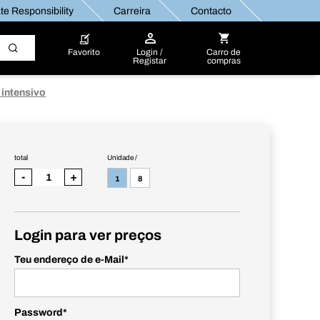
e Responsibility
Carreira
Contacto
Favorito
Login /
Carro de
Registar
compras
 intensivo
total
Unidade /
-
+
1
8
Login para ver preços
Teu endereço de e-Mail
*
Password
*