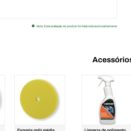
Nota: Esta avaliação do produto foi traduzida automaticamente
Acessório
Esponja polir média
Limpeza de polimento