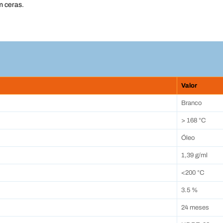
m ceras.
Valor
Branco
> 168 °C
Óleo
1,39 g/ml
<200 °C
3.5 %
24 meses