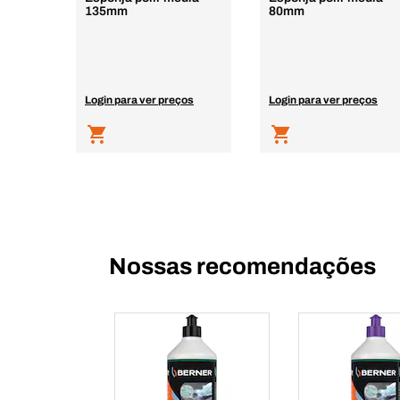
135mm
80mm
Login para ver preços
Login para ver preços
Nossas recomendações