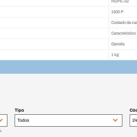
HDPE-02
1500 P
Cuidado da car
Característico
Garrafa
1 kg
Tipo
Cód
Todos
24