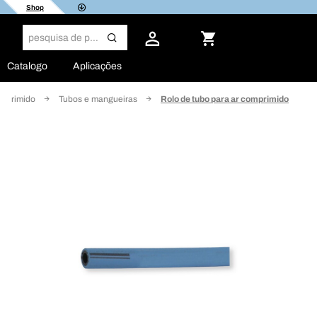
Shop
Catalogo
Aplicações
omprimido
Tubos e mangueiras
Rolo de tubo para ar comprimido