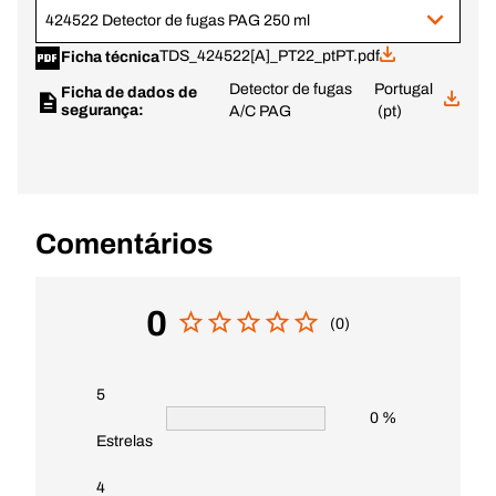
424522 Detector de fugas PAG 250 ml
TDS_424522[A]_PT22_ptPT.pdf
Ficha técnica
Detector de fugas
Portugal
Ficha de dados de
segurança:
A/C PAG
(pt)
Comentários
0
(0)
5
0 %
Estrelas
4