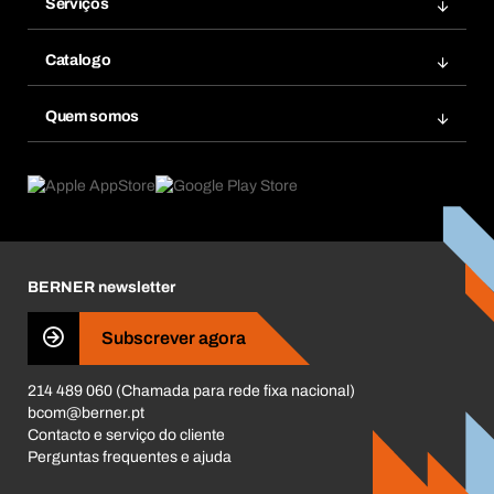
Serviços
Facturas
Bera Modul
Favoritos
Catalogo
Bera Smart
Re-Encomendar
Inovações de produtos
Base Dados Químicos
Quem somos
Subscrições
Aplicações
eProcurement
O que oferecemos
Pós-Venda
Product Compliance
Guia de Produtos
O que nos move
Livro Reclamações Electrónico
Responsabilidade Corporativa
Carreira
BERNER newsletter
Business Conduct
Subscrever agora
214 489 060 (Chamada para rede fixa nacional)
bcom@berner.pt
Contacto e serviço do cliente
Perguntas frequentes e ajuda