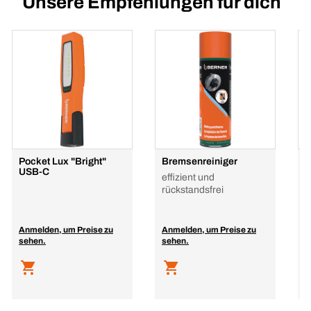
Unsere Empfehlungen für dich
Pocket Lux "Bright"
Bremsenreiniger
P
USB-C
M
effizient und
L
rückstandsfrei
Anmelden, um Preise zu
Anmelden, um Preise zu
A
sehen.
sehen.
s