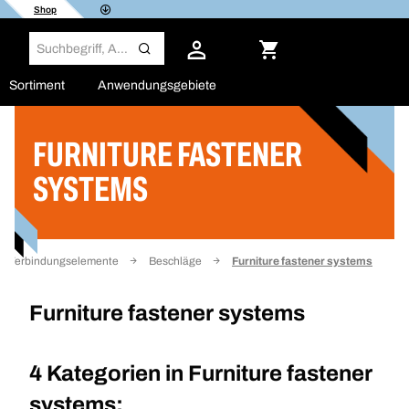
Shop
Sortiment
Anwendungsgebiete
FURNITURE FASTENER
Filter
SYSTEMS
Verbindungselemente
Beschläge
Furniture fastener systems
Furniture fastener systems
4 Kategorien in
Furniture fastener
systems: