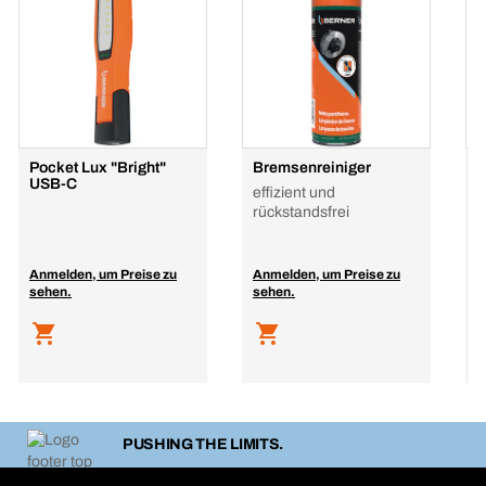
Pocket Lux "Bright"
Bremsenreiniger
P
USB-C
M
effizient und
L
rückstandsfrei
Anmelden, um Preise zu
Anmelden, um Preise zu
A
sehen.
sehen.
s
PUSHING THE LIMITS.