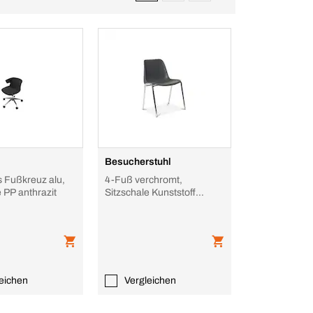
l
Besucherstuhl
 Fußkreuz alu,
4-Fuß verchromt,
e PP anthrazit
Sitzschale Kunststoff
anthrazit
eichen
Vergleichen