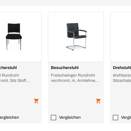
herstuhl
Besucherstuhl
Drehstuh
 Rundrohr
Freischwinger Rundrohr
drehbares
omt, Sitz Stoff
verchromt, m. Armlehnen,
Sitzschal
rz, ergonomisch
Sitz Kunstleder schwarz,
bte Rückenlehne,
Rücken
ergleichen
Vergleichen
Vergl