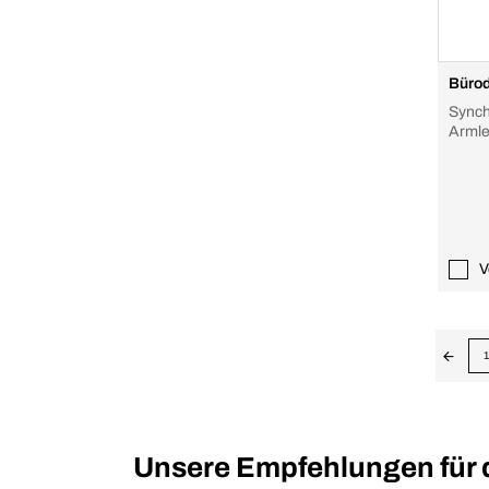
Bürod
Synch
Armleh
blau/
530x
V
1
Unsere Empfehlungen für 