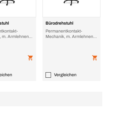
stuhl
Bürodrehstuhl
tkontakt-
Permanentkontakt-
, m. Armlehnen,
Mechanik, m. Armlehnen,
cryl schwarz, Sitz
Sitz Polyacryl blau, Sitz
w
Stoff blau
eichen
Vergleichen