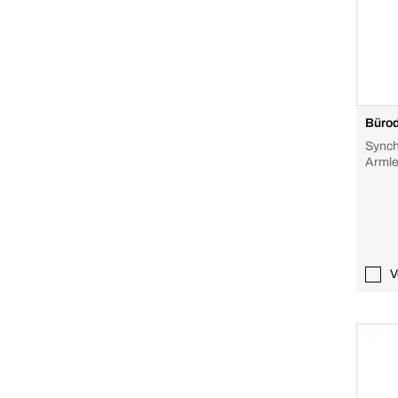
Bürod
Synch
Armle
schwa
510x
V