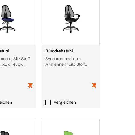
stuhl
Bürodrehstuhl
ech., Sitz Stoff
Synchronmech., m.
z HxBxT 430-
Armlehnen, Sitz Stoff
x480mm,
schwarz, Sitz HxBxT 430-
en schwarz
510x480x480mm, N
eichen
Vergleichen