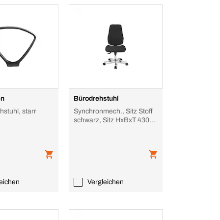
en
Bürodrehstuhl
hstuhl, starr
Synchronmech., Sitz Stoff
schwarz, Sitz HxBxT 430-
510x480x470-520mm,
Rücken Stof
eichen
Vergleichen