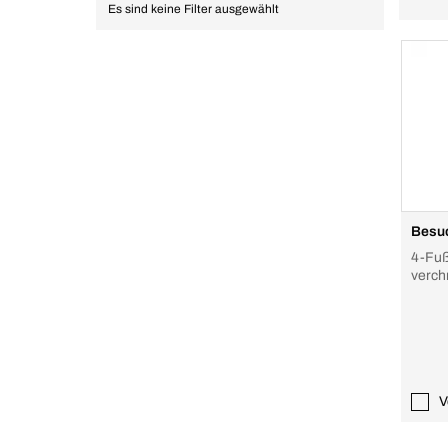
Es sind keine Filter ausgewählt
Besuc
4-Fuß
verchr
schwa
gewöl
V