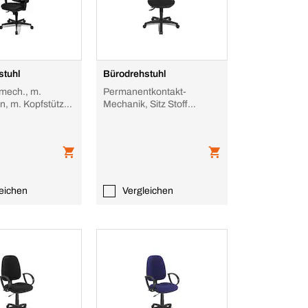
stuhl
Bürodrehstuhl
mech., m.
Permanentkontakt-
, m. Kopfstütze,
Mechanik, Sitz Stoff
ster schwarz, Sitz
schwarz, Sitz HxBxT 430-
510x480x480mm, Net
eichen
Vergleichen