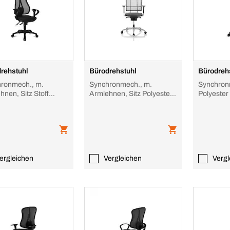
rehstuhl
Bürodrehstuhl
Bürodreh
ronmech., m.
Synchronmech., m.
Synchronm
hnen, Sitz Stoff
Armlehnen, Sitz Polyester
Polyester
rz, Sitz HxBxT 430-
schwarz, Sitz Stoff schwarz
Stoff sch
480x480mm, N
390-510x
ergleichen
Vergleichen
Vergl