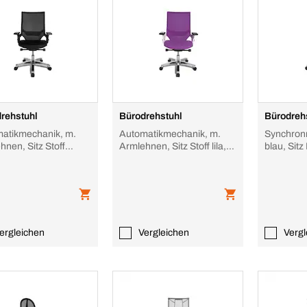
rehstuhl
Bürodrehstuhl
Bürodreh
atikmechanik, m.
Automatikmechanik, m.
Synchronm
hnen, Sitz Stoff
Armlehnen, Sitz Stoff lila,
blau, Sit
rz, Sitz HxBxT 420-
Sitz HxBxT 420-
510x480
480x460m
550x480x460mm,
Netzrück
ergleichen
Vergleichen
Vergl