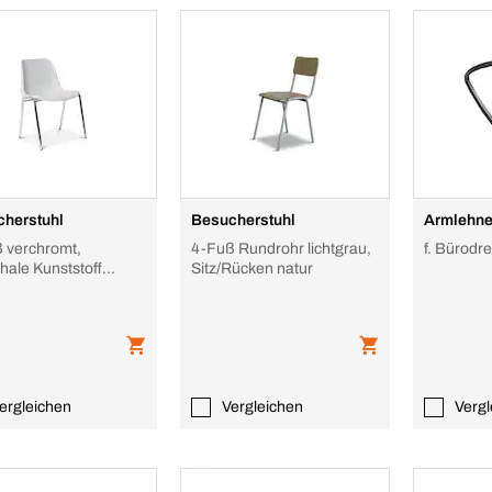
herstuhl
Besucherstuhl
Armlehn
 verchromt,
4-Fuß Rundrohr lichtgrau,
f. Bürodre
hale Kunststoff
Sitz/Rücken natur
rau
ergleichen
Vergleichen
Vergl