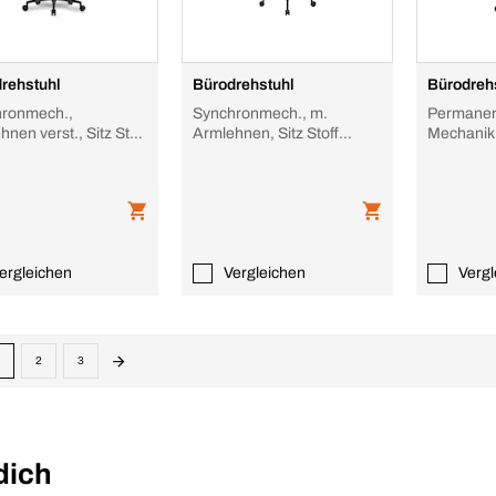
rehstuhl
Bürodrehstuhl
Bürodreh
ronmech.,
Synchronmech., m.
Permanen
nen verst., Sitz Stoff
Armlehnen, Sitz Stoff
Mechanik
weiß, Sitz HxBxT 420-
schwarz, Sitz Stoff
Sitz Polya
610x40
schwarz, Sitz HxBxT
Stoff sch
ergleichen
Vergleichen
Vergl
2
3
dich