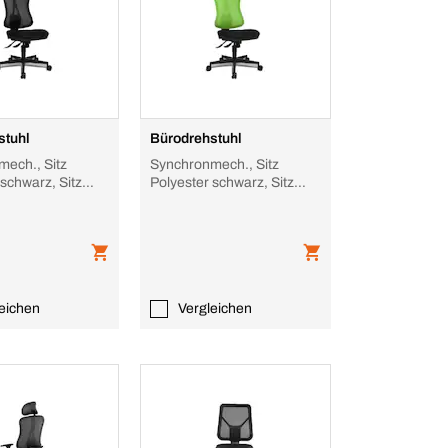
stuhl
Bürodrehstuhl
ech., Sitz
Synchronmech., Sitz
 schwarz, Sitz
Polyester schwarz, Sitz
warz, Sitz HxBxT
Stoff schwarz, Sitz HxBxT
50
390-510x50
eichen
Vergleichen