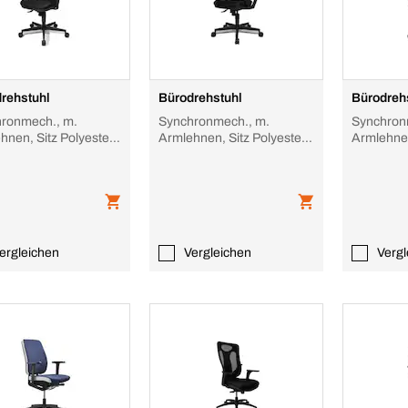
rehstuhl
Bürodrehstuhl
Bürodreh
ronmech., m.
Synchronmech., m.
Synchron
hnen, Sitz Polyester
Armlehnen, Sitz Polyester
Armlehnen
rz, Sitz Stoff schwarz
schwarz, Sitz Stoff schwarz
Sitz Polye
Stoff s
ergleichen
Vergleichen
Vergl