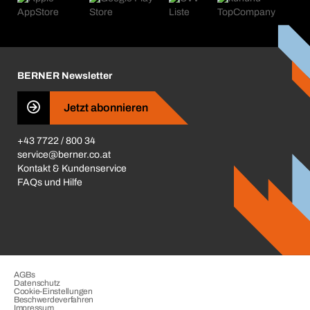
Kataloge & Broschüren
Corporate Responsibility
Aktionsübersicht
Karriere
BERNER Depots
BERNER Newsletter
Presse
Jetzt abonnieren
Business Conduct
+43 7722 / 800 34
service@berner.co.at
Kontakt & Kundenservice
FAQs und Hilfe
AGBs
Datenschutz
Cookie-Einstellungen
Beschwerdeverfahren
Impressum