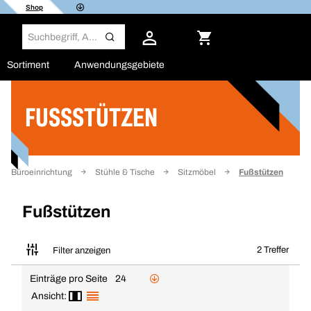
Shop
Sortiment
Anwendungsgebiete
FUSSSTÜTZEN
Filter
Büroeinrichtung
Stühle & Tische
Sitzmöbel
Fußstützen
Fußstützen
2 Treffer
Filter anzeigen
Einträge pro Seite
24
Ansicht: