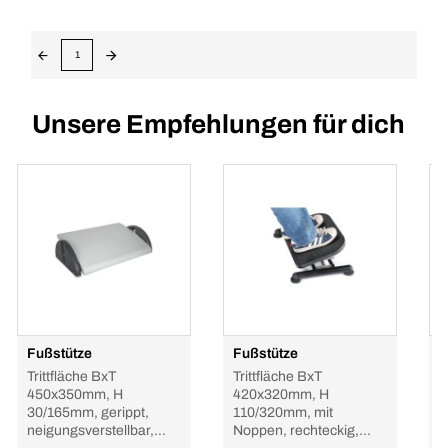
1
Unsere Empfehlungen für dich
Fußstütze
Fußstütze
P
U
Trittfläche BxT
Trittfläche BxT
450x350mm, H
420x320mm, H
30/165mm, gerippt,
110/320mm, mit
neigungsverstellbar,
Noppen, rechteckig,