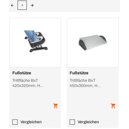
1
Fußstütze
Fußstütze
Trittfläche BxT
Trittfläche BxT
420x320mm, H
450x350mm, H
110/320mm, mit Noppen,
30/165mm, gerippt,
rechteckig,
neigungsverstellbar,
neigungsverstell
höhenverste
Vergleichen
Vergleichen