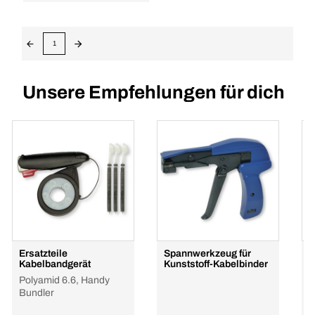
1
Unsere Empfehlungen für dich
Ersatzteile
Spannwerkzeug für
K
Kabelbandgerät
Kunststoff-Kabelbinder
P
Polyamid 6.6, Handy
B
Bundler