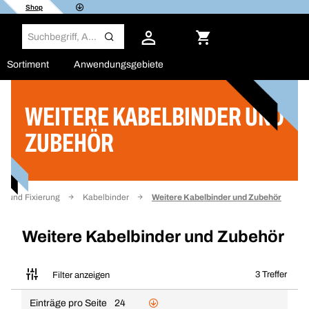
Shop
Sortiment
Anwendungsgebiete
WEITERE KABELBINDER UND
Filter
ZUBEHÖR
er und Fixierung
Kabelbinder
Weitere Kabelbinder und Zubehör
Weitere Kabelbinder und Zubehör
3 Treffer
Filter anzeigen
Einträge pro Seite
24