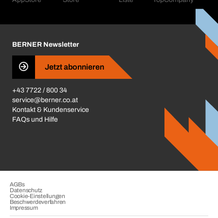
Corporate Responsibility
Aktionsübersicht
Karriere
BERNER Depots
BERNER Newsletter
Presse
Jetzt abonnieren
Business Conduct
+43 7722 / 800 34
service@berner.co.at
Kontakt & Kundenservice
FAQs und Hilfe
AGBs
Datenschutz
Cookie-Einstellungen
Beschwerdeverfahren
Impressum