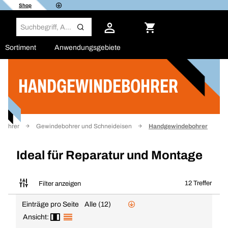
Shop
Sortiment
Anwendungsgebiete
HANDGEWINDEBOHRER
Filter
lbohrer
Gewindebohrer und Schneideisen
Handgewindebohrer
Ideal für Reparatur und Montage
12 Treffer
Filter anzeigen
Einträge pro Seite
Alle (12)
Ansicht: