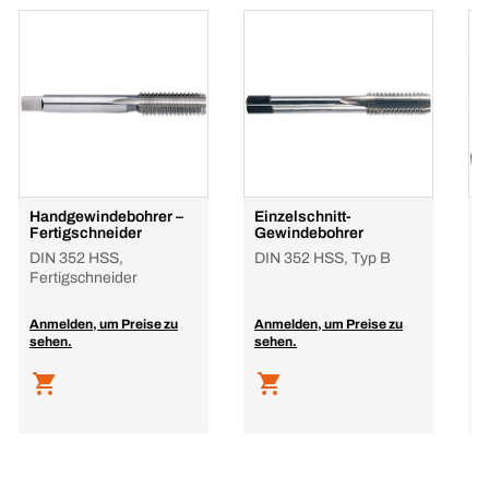
Handgewindebohrer –
Einzelschnitt-
H
Fertigschneider
Gewindebohrer
S
DIN 352 HSS,
DIN 352 HSS, Typ B
D
Fertigschneider
Anmelden, um Preise zu
Anmelden, um Preise zu
A
sehen.
sehen.
s