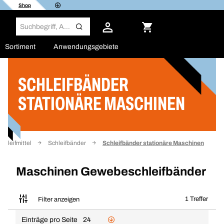
Shop
Sortiment
Anwendungsgebiete
SCHLEIFBÄNDER
Filter
STATIONÄRE MASCHINEN
Schleifmittel
Schleifbänder
Schleifbänder stationäre Maschinen
Maschinen Gewebeschleifbänder
1 Treffer
Filter anzeigen
Einträge pro Seite
24