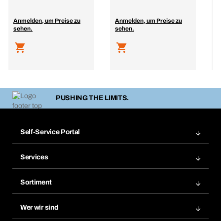
Anmelden, um Preise zu
Anmelden, um Preise zu
A
sehen.
sehen.
s
PUSHING THE LIMITS.
Self-Service Portal
Bestellungen
Services
Rechnungen
Bera Modul
Merklisten
Sortiment
Bera Smart
Nachbestellungen
Produktneuheiten
Chemical Safety Management
Wer wir sind
Abo-Funktion
Anwendungsgebiete