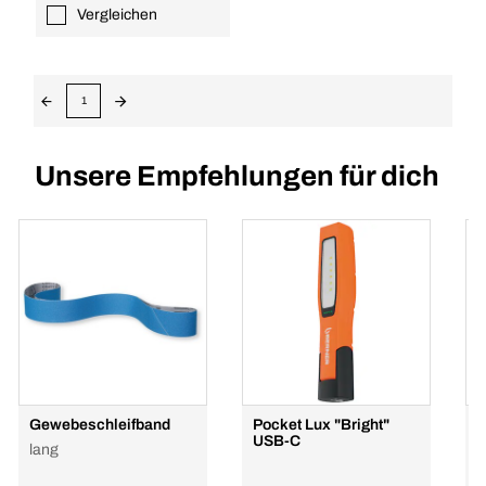
Vergleichen
1
Unsere Empfehlungen für dich
Gewebeschleifband
Pocket Lux "Bright"
B
USB-C
lang
e
r