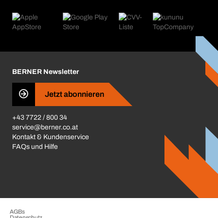
eProcurement
Was wir anbieten
Retoure & Reklamation
Product Compliance
Produktfinder
Was uns antreibt
Kataloge & Broschüren
Corporate Responsibility
Aktionsübersicht
Karriere
BERNER Depots
BERNER Newsletter
Presse
Jetzt abonnieren
Business Conduct
+43 7722 / 800 34
service@berner.co.at
Kontakt & Kundenservice
FAQs und Hilfe
AGBs
Datenschutz