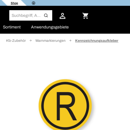
Shop
Sortiment
Anwendungsgebiete
Kfz-Zubehör
Warnmarkierungen
Kennzeichnungsaufkleber