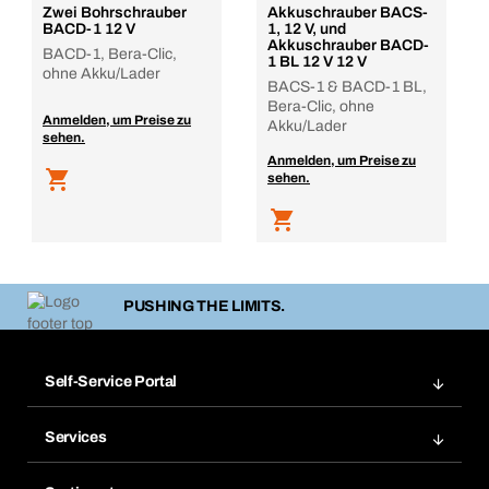
Zwei Bohrschrauber
Akkuschrauber BACS-
BACD-1 12 V
1, 12 V, und
Akkuschrauber BACD-
BACD-1, Bera-Clic,
1 BL 12 V 12 V
ohne Akku/Lader
BACS-1 & BACD-1 BL,
Bera-Clic, ohne
Anmelden, um Preise zu
Akku/Lader
sehen.
Anmelden, um Preise zu
sehen.
PUSHING THE LIMITS.
Self-Service Portal
Bestellungen
Services
Rechnungen
Bera Modul
Merklisten