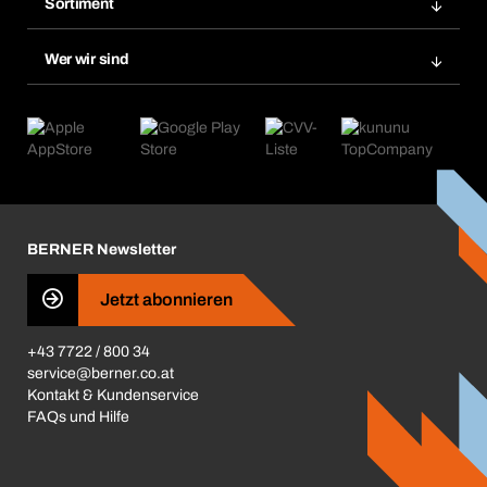
Sortiment
Bera Smart
Nachbestellungen
Produktneuheiten
Chemical Safety Management
Wer wir sind
Abo-Funktion
Anwendungsgebiete
eProcurement
Was wir anbieten
Retoure & Reklamation
Product Compliance
Produktfinder
Was uns antreibt
Kataloge & Broschüren
Corporate Responsibility
Aktionsübersicht
Karriere
BERNER Depots
BERNER Newsletter
Presse
Jetzt abonnieren
Business Conduct
+43 7722 / 800 34
service@berner.co.at
Kontakt & Kundenservice
FAQs und Hilfe