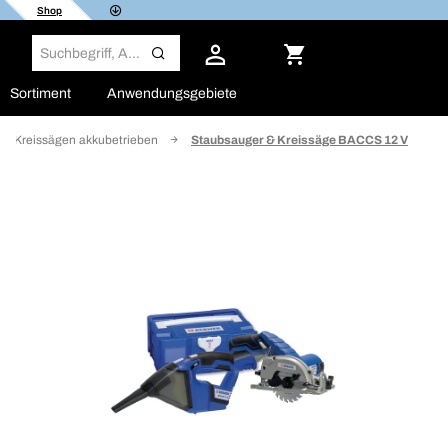
Shop
Sortiment
Anwendungsgebiete
Kreissägen akkubetrieben
Staubsauger & Kreissäge BACCS 12 V