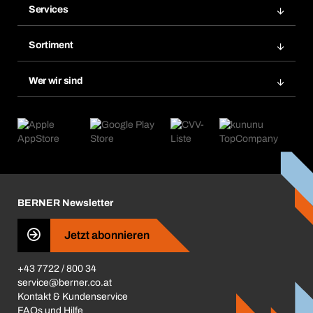
Services
Rechnungen
Bera Modul
Merklisten
Sortiment
Bera Smart
Nachbestellungen
Produktneuheiten
Chemical Safety Management
Wer wir sind
Abo-Funktion
Anwendungsgebiete
eProcurement
Was wir anbieten
Retoure & Reklamation
Product Compliance
Produktfinder
Was uns antreibt
Kataloge & Broschüren
Corporate Responsibility
Aktionsübersicht
Karriere
BERNER Depots
BERNER Newsletter
Presse
Jetzt abonnieren
Business Conduct
+43 7722 / 800 34
service@berner.co.at
Kontakt & Kundenservice
FAQs und Hilfe