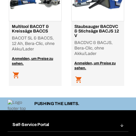
Multitool BACOT &
Staubsauger BACDVC
Kreissäge BACCS
& Stichsäge BACJS 12
V
BACOT SL & BACCS,
BACDVC & BACJS,
12 Ah, Bera-Clic, ohne
Bera-Clic, ohne
Akku/Lader
Akku/Lader
Anmelden, um Preise zu
Anmelden, um Preise zu
sehen.
sehen.
PUSHING THE LIMITS.
Self-Service Portal
Bestellungen