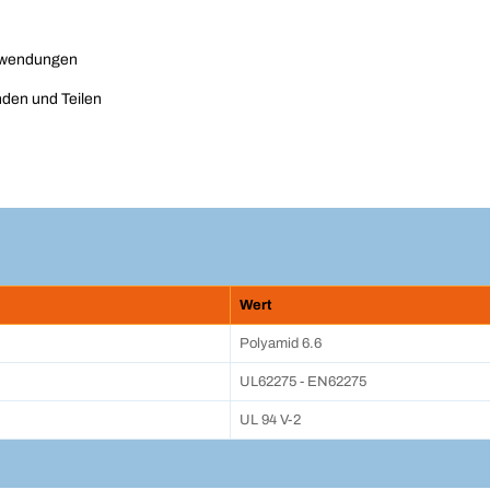
Anwendungen
den und Teilen
Wert
Polyamid 6.6
UL62275 - EN62275
UL 94 V-2