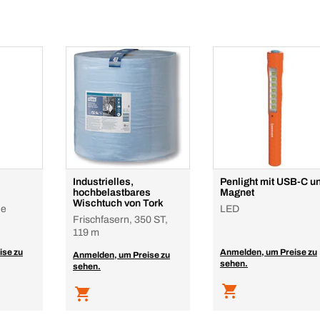
Industrielles,
Penlight mit USB-C u
hochbelastbares
Magnet
Wischtuch von Tork
he
LED
Frischfasern, 350 ST,
119 m
ise zu
Anmelden, um Preise zu
Anmelden, um Preise zu
sehen.
sehen.