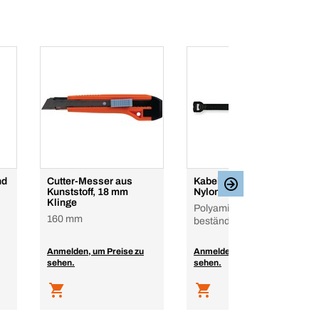
nd
Cutter-Messer aus
Kabelbinder mit
Kunststoff, 18 mm
Nylonzunge
Klinge
Polyamid 6.6, UV-
160 mm
beständig
Anmelden, um Preise zu
Anmelden, um Preise zu
sehen.
sehen.