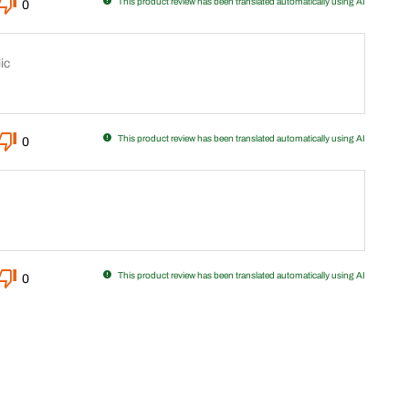
This product review has been translated automatically using AI
0
ic
This product review has been translated automatically using AI
0
This product review has been translated automatically using AI
0