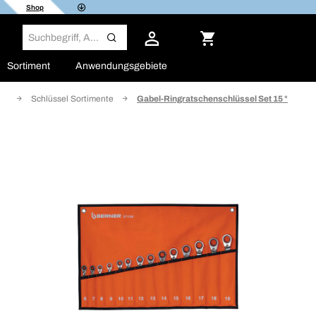
Shop
Sortiment
Anwendungsgebiete
en
Schlüssel Sortimente
Gabel-Ringratschenschlüssel Set 15 °