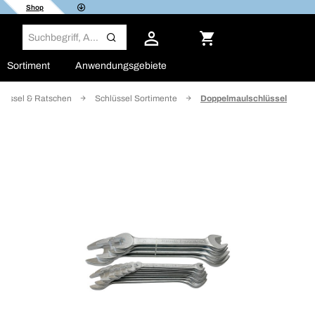
Shop
Sortiment
Anwendungsgebiete
hlüssel & Ratschen
Schlüssel Sortimente
Doppelmaulschlüssel