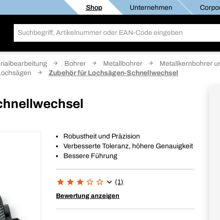
Shop
Unternehmen
Corpor
rialbearbeitung
Bohrer
Metallbohrer
Metallkernbohrer u
 Lochsägen
Zubehör für Lochsägen-Schnellwechsel
chnellwechsel
Robustheit und Präzision
Verbesserte Toleranz, höhere Genauigkeit
Bessere Führung
(1)
Bewertung anzeigen