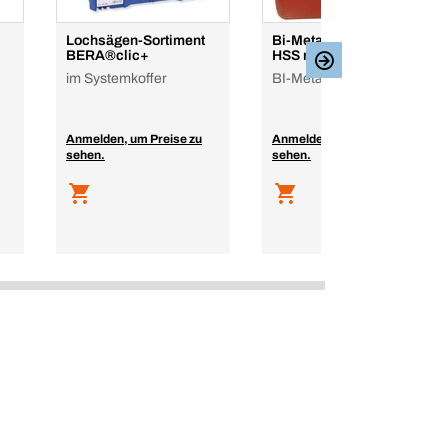
Lochsägen-Sortiment
Bi-Metall Lochsäge
BERA®clic+
HSS mit 8% Kobalt
im Systemkoffer
BI-Metall, HSS-CO 8
Anmelden, um Preise zu
Anmelden, um Preise zu
sehen.
sehen.