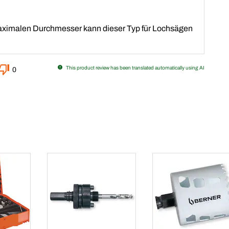
ximalen Durchmesser kann dieser Typ für Lochsägen
This product review has been translated automatically using AI
0