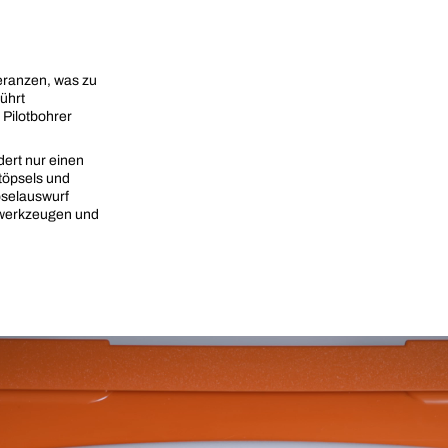
leranzen, was zu
ührt
 Pilotbohrer
dert nur einen
töpsels und
pselauswurf
owerkzeugen und