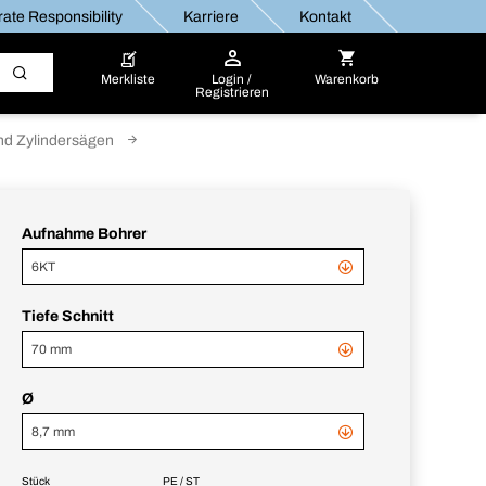
ate Responsibility
Karriere
Kontakt
Merkliste
Login /
Warenkorb
Registrieren
nd Zylindersägen
Aufnahme Bohrer
6KT
Tiefe Schnitt
70 mm
Ø
8,7 mm
Stück
PE / ST