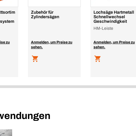
ttsortim
Zubehör für
Lochsäge Hartmetall
Zylindersägen
Schnellwechsel
lsystem
Geschwindigkeit
HM-Leiste
ise zu
Anmelden, um Preise zu
Anmelden, um Preise zu
sehen.
sehen.
nwendungen