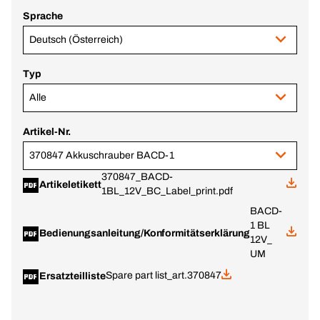
Sprache
Deutsch (Österreich)
Typ
Alle
Artikel-Nr.
370847 Akkuschrauber BACD-1
370847_BACD-
Artikeletikett
1BL_12V_BC_Label_print.pdf
BACD-
1 BL
Bedienungsanleitung/Konformitätserklärung
12V_
UM
Spare part list_art.370847
Ersatzteilliste