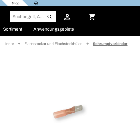
Shop
Sortiment
Anwendungsgebiete
erbinder
Flachstecker und Flachsteckhülse
Schrumpfverbinder