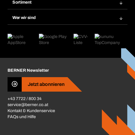
Merklisten
Sortiment
Bera Smart
Nachbestellungen
Produktneuheiten
Chemical Safety Management
Wer wir sind
Abo-Funktion
Anwendungsgebiete
eProcurement
Was wir anbieten
Retoure & Reklamation
Product Compliance
Produktfinder
Was uns antreibt
Kataloge & Broschüren
Corporate Responsibility
Aktionsübersicht
Karriere
BERNER Depots
BERNER Newsletter
Presse
Jetzt abonnieren
Business Conduct
+43 7722 / 800 34
service@berner.co.at
Kontakt & Kundenservice
FAQs und Hilfe