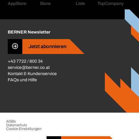
Kataloge & Broschüren
Corporate Responsibility
Aktionsübersicht
Karriere
BERNER Depots
BERNER Newsletter
Presse
Jetzt abonnieren
Business Conduct
+43 7722 / 800 34
service@berner.co.at
Kontakt & Kundenservice
FAQs und Hilfe
AGBs
Datenschutz
Cookie-Einstellungen
Beschwerdeverfahren
Impressum