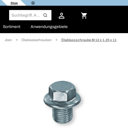
Shop
Sortiment
Anwendungsgebiete
hrauben
Ölablassschrauben
Ölablassschraube M 12 x 1.25 x 11