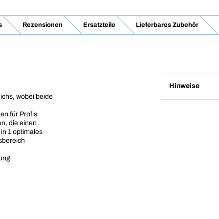
s
Rezensionen
Ersatzteile
Lieferbares Zubehör
Hinweise
ichs, wobei beide
n für Profis
n, die einen
 in 1 optimales
tsbereich
tung