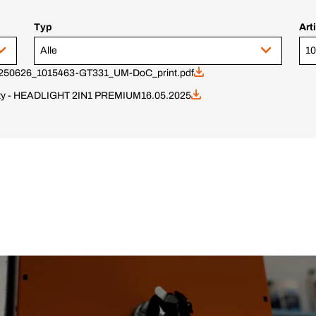
Typ
Art
Alle
250626_1015463-GT331_UM-DoC_print.pdf
mity - HEADLIGHT 2IN1 PREMIUM
16.05.2025