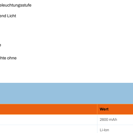
Beleuchtungsstufe
end Licht
e
chte ohne
Wert
2600 mAh
Li-Ion