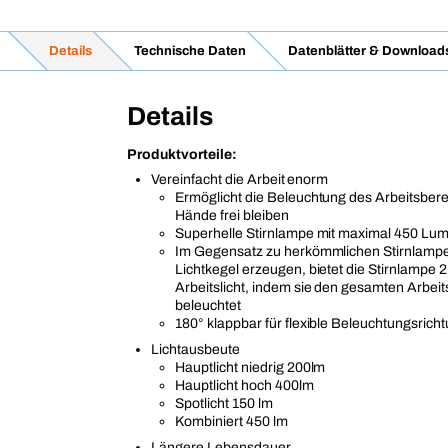
Details
Technische Daten
Datenblätter & Download
Details
Produktvorteile:
Vereinfacht die Arbeit enorm
Ermöglicht die Beleuchtung des Arbeitsbere
Hände frei bleiben
Superhelle Stirnlampe mit maximal 450 Lume
Im Gegensatz zu herkömmlichen Stirnlampe
Lichtkegel erzeugen, bietet die Stirnlampe 2
Arbeitslicht, indem sie den gesamten Arbei
beleuchtet
180° klappbar für flexible Beleuchtungsrich
Lichtausbeute
Hauptlicht niedrig 200lm
Hauptlicht hoch 400lm
Spotlicht 150 lm
Kombiniert 450 lm
Längere Lebensdauer