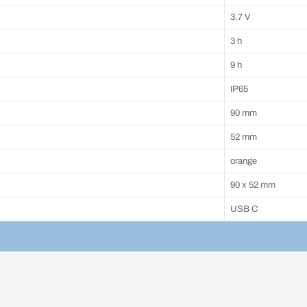
3.7 V
3 h
9 h
IP65
90 mm
52 mm
orange
90 x 52 mm
USB C