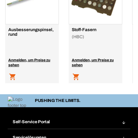
Ausbesserungspinsel,
Stoff-Fasern
S
rund
A
(HBC)
Anmelden, um Preise zu
Anmelden, um Preise zu
A
sehen
sehen
s
PUSHING THE LIMITS.
Self-Service Portal
Bestellungen
Servicelösungen