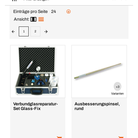
Einträge pro Seite
24
Ansicht:
1
2
+3
Varianten
Verbundglasreparatur-
Ausbesserungspinsel,
Set Glass-Fix
rund