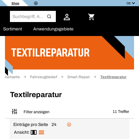
Shop
Sortiment
Anwendungsgebiete
TEXTILREPARATUR
Filter
Startseite
Fahrzeugbedarf
Smart Repair
Textilreparatur
Textilreparatur
11 Treffer
Filter anzeigen
Einträge pro Seite
24
Ansicht: