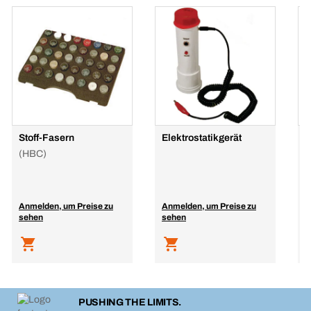
Stoff-Fasern
Elektrostatikgerät
K
S
(HBC)
f
Anmelden, um Preise zu
Anmelden, um Preise zu
A
sehen
sehen
s
PUSHING THE LIMITS.