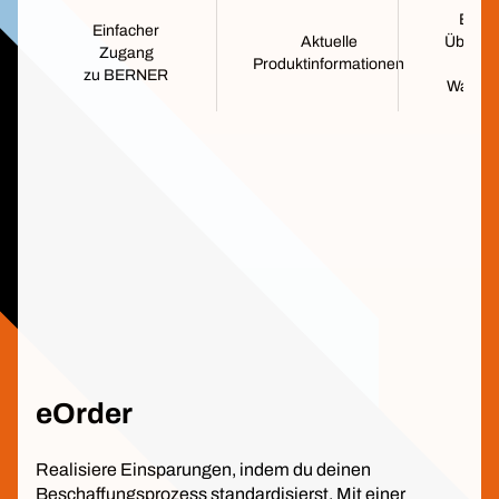
Einfa
Einfacher
Aktuelle
Übertr
Zugang
Produktinformationen
de
zu BERNER
Warenk
eOrder
Realisiere Einsparungen, indem du deinen
Beschaffungsprozess standardisierst. Mit einer