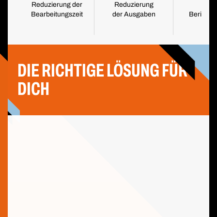
Reduzierung der
Reduzierung
H
Bearbeitungszeit
der Ausgaben
Berichts
DIE RICHTIGE LÖSUNG FÜR
DICH