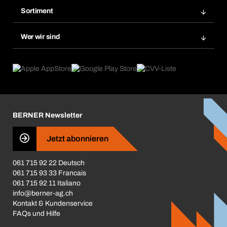
Bera Modul-Regalsystem
Merklisten
Sortiment
Bera Smart
Nachbestellung
Produktneuheiten
Gefahrenstoffdatenbank
Wer wir sind
Dauerauftrag
Anwendungsgebiete
eProcurement
Was wir anbieten
Rückgabe / Reklamation
Product Compliance
Produktfinder
Was uns antreibt
Broschüren / Kataloge
Corporate Responsibility
Karriere
BERNER Newsletter
Business Conduct
Jetzt abonnieren
061 715 92 22 Deutsch
061 715 93 33 Francais
061 715 92 11 Italiano
info@berner-ag.ch
Kontakt & Kundenservice
FAQs und Hilfe