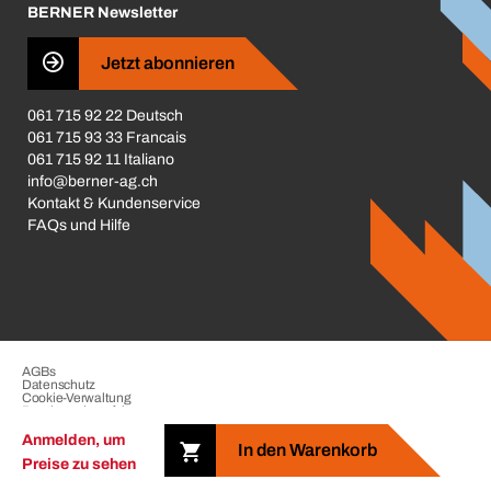
BERNER Newsletter
Business Conduct
Jetzt abonnieren
061 715 92 22 Deutsch
061 715 93 33 Francais
061 715 92 11 Italiano
info@berner-ag.ch
Kontakt & Kundenservice
FAQs und Hilfe
AGBs
Datenschutz
Cookie-Verwaltung
Beschwerdeverfahren
Impressum
Anmelden, um
In den Warenkorb
Preise zu sehen
Copyright © 2026 der BERNER Gruppe. Alle Rechte vorbehalten.