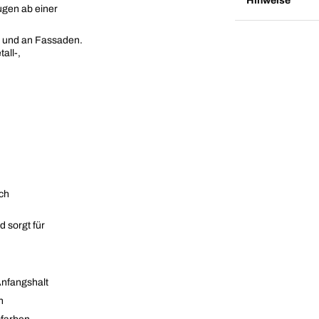
Hinweise
ugen ab einer
u und an Fassaden.
all-,
ich
 sorgt für
Anfangshalt
n