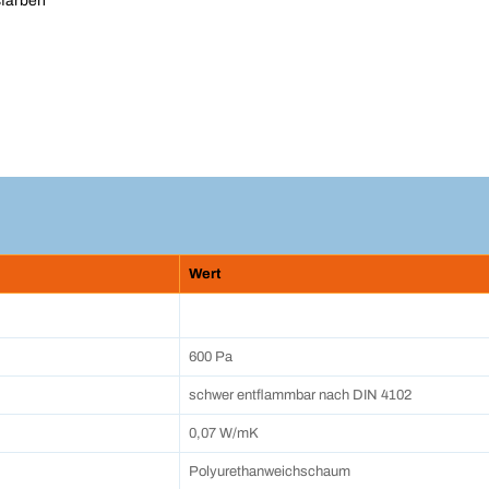
sfarben
Wert
600 Pa
schwer entflammbar nach DIN 4102
0,07 W/mK
Polyurethanweichschaum