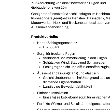
Zur Abdichtung von direkt bewitterten Fugen und F
Gebäudehöhe von 20 m
Geeigneter Einsatz für Anschlussfugen im Hochba
Insbesondere geeignet für Fenster-, Fassaden-, Met
Mauerwerks-, Holz- und Trockenbau. Ideal auch zur
Aussenwandabdichtung
Produktvorteile:
Hoher Schlagregenschutz
Bis 600 Pa
Sorgt für trockene Fugen
Verhindert Schimmelbildung in den Fugen
Schützt vor Wind, Staub und Schlagregen
Schlagregendicht und diffusionsoffen zugle
Äusserst anpassungsfähig und elastisch
Gleicht Unebenheiten im Untergrund aus und
dichtende Eigenschaften
Langlebige Bewegungsfähigkeit
Einfache Installation
Einseitig selbstklebend sorgt für einfachen 
Perfekte Wärme- und Schalldämmeigenschafte