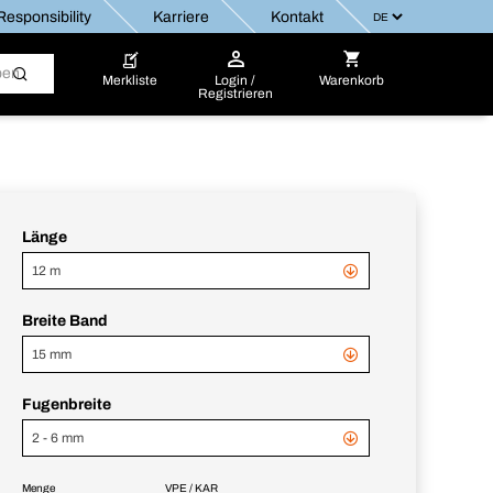
esponsibility
Karriere
Kontakt
Merkliste
Login /
Warenkorb
Registrieren
Länge
12 m
Breite Band
15 mm
Fugenbreite
2 - 6 mm
Menge
VPE / KAR