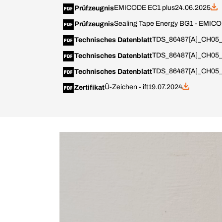
EMICODE EC1 plus
24.06.2025
Prüfzeugnis
Sealing Tape Energy BG1 - EMICO
Prüfzeugnis
TDS_86487[A]_CH05_
Technisches Datenblatt
TDS_86487[A]_CH05_
Technisches Datenblatt
TDS_86487[A]_CH05_i
Technisches Datenblatt
Ü-Zeichen - ift
19.07.2024
Zertifikat