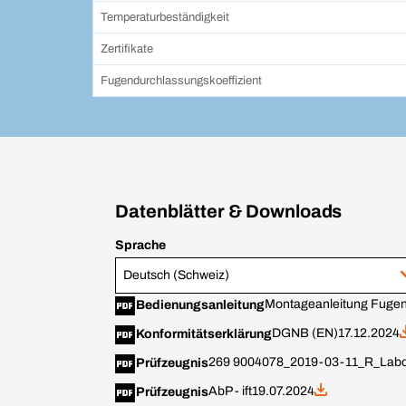
Temperaturbeständigkeit
Zertifikate
Fugendurchlassungskoeffizient
Datenblätter & Downloads
Sprache
Deutsch (Schweiz)
Montageanleitung Fugen
Bedienungsanleitung
DGNB (EN)
17.12.2024
Konformitätserklärung
269 9004078_2019-03-11_R_Labor
Prüfzeugnis
AbP - ift
19.07.2024
Prüfzeugnis