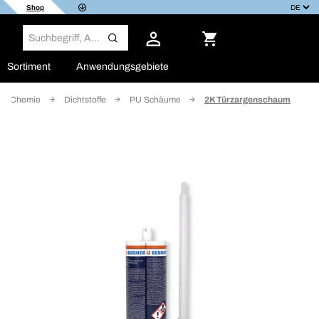
Shop
Sortiment
Anwendungsgebiete
Chemie
Dichtstoffe
PU Schäume
2K Türzargenschaum