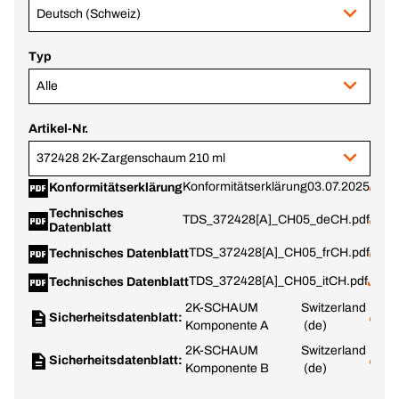
Deutsch (Schweiz)
Typ
Alle
Artikel-Nr.
372428 2K-Zargenschaum 210 ml
Konformitätserklärung
03.07.2025
Konformitätserklärung
Technisches
TDS_372428[A]_CH05_deCH.pdf
Datenblatt
TDS_372428[A]_CH05_frCH.pdf
Technisches Datenblatt
TDS_372428[A]_CH05_itCH.pdf
Technisches Datenblatt
2K-SCHAUM
Switzerland
Sicherheitsdatenblatt:
Komponente A
(de)
2K-SCHAUM
Switzerland
Sicherheitsdatenblatt:
Komponente B
(de)