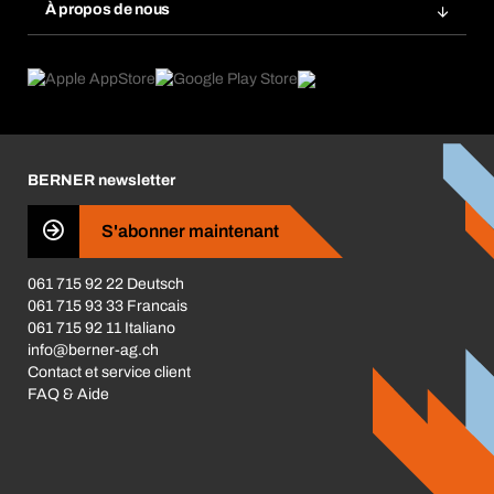
Base données produits chimiques
À propos de nous
Abonnement
Domaines d'application
eProcurement
Ce que nous offrons
Retour / Réclamation
Product Compliance
Guides de choix
Ce qui nous motive
Brochures / Catalogues
Corporate Responsibility
Carrière
BERNER newsletter
Les magasins BERNER
S'abonner maintenant
Business Conduct
061 715 92 22 Deutsch
061 715 93 33 Francais
061 715 92 11 Italiano
info@berner-ag.ch
Contact et service client
FAQ & Aide