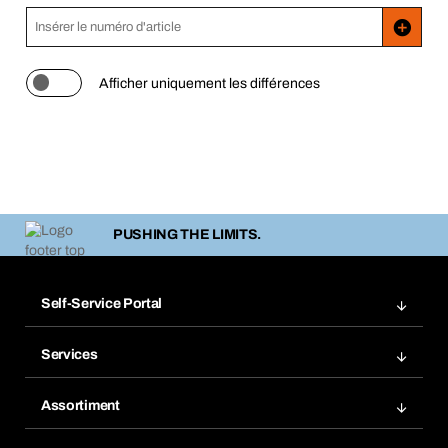
Afficher uniquement les différences
PUSHING THE LIMITS.
Self-Service Portal
Commandes
Services
Gestion des factures
Rayonnage Bera Modul
Favoris
Assortiment
Bera Smart
Réassort
Innovations de produits