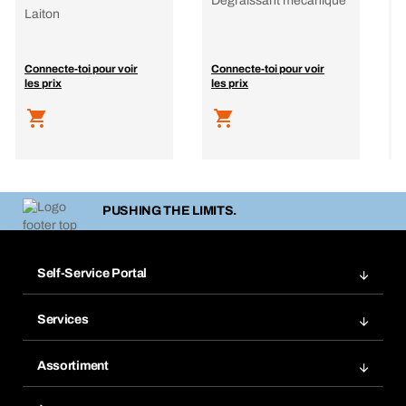
Dégraissant mécanique
C
Laiton
P
n
Connecte-toi pour voir
Connecte-toi pour voir
C
les prix
les prix
l
PUSHING THE LIMITS.
Self-Service Portal
Commandes
Services
Gestion des factures
Rayonnage Bera Modul
Favoris
Assortiment
Bera Smart
Réassort
Innovations de produits