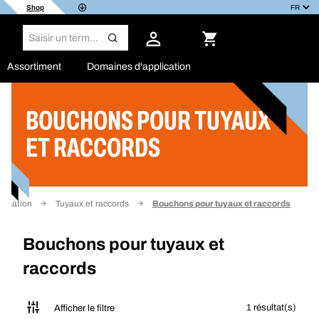
Shop
Assortiment
Domaines d'application
BOUCHONS POUR TUYAUX
Filtrer
ET RACCORDS
atisation
Tuyaux et raccords
Bouchons pour tuyaux et raccords
Bouchons pour tuyaux et
raccords
1 résultat(s)
Afficher le filtre