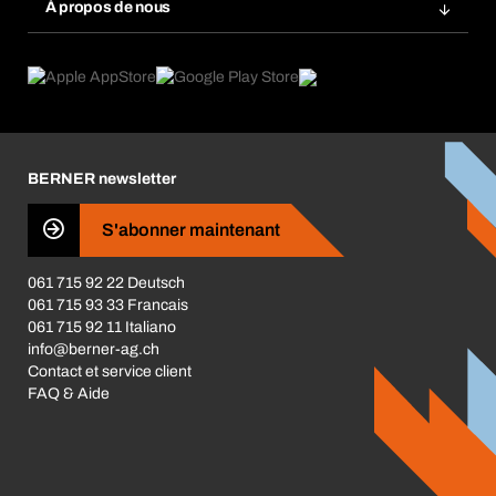
Base données produits chimiques
À propos de nous
Abonnement
Domaines d'application
eProcurement
Ce que nous offrons
Retour / Réclamation
Product Compliance
Guides de choix
Ce qui nous motive
Brochures / Catalogues
Corporate Responsibility
Carrière
BERNER newsletter
Les magasins BERNER
S'abonner maintenant
Business Conduct
061 715 92 22 Deutsch
061 715 93 33 Francais
061 715 92 11 Italiano
info@berner-ag.ch
Contact et service client
FAQ & Aide