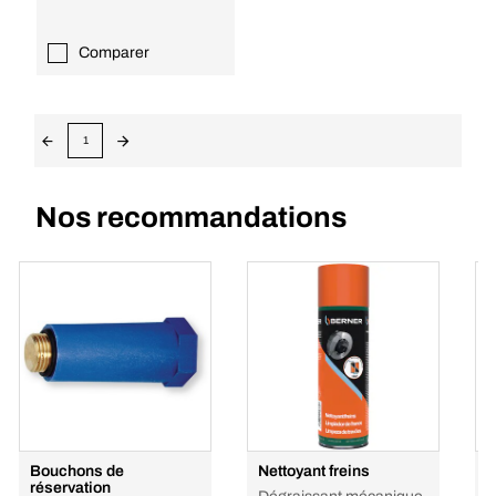
Comparer
1
Nos recommandations
Bouchons de
Nettoyant freins
L
réservation
p