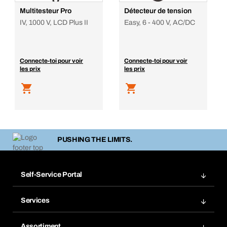
Multitesteur Pro
Détecteur de tension
IV, 1000 V, LCD Plus II
Easy, 6 - 400 V, AC/DC
Connecte-toi pour voir
Connecte-toi pour voir
les prix
les prix
PUSHING THE LIMITS.
Self-Service Portal
Commandes
Services
Gestion des factures
Rayonnage Bera Modul
Favoris
Assortiment