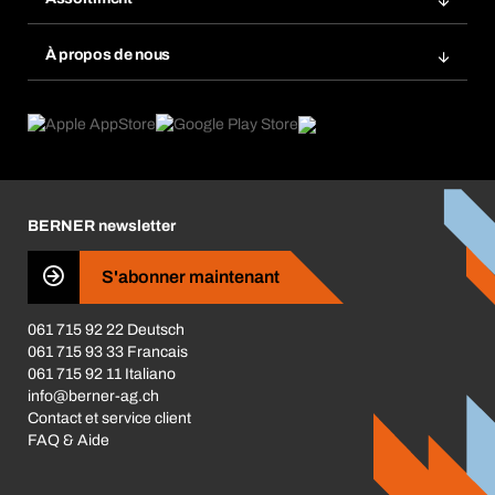
Bera Smart
Réassort
Innovations de produits
Base données produits chimiques
À propos de nous
Abonnement
Domaines d'application
eProcurement
Ce que nous offrons
Retour / Réclamation
Product Compliance
Guides de choix
Ce qui nous motive
Brochures / Catalogues
Corporate Responsibility
Carrière
BERNER newsletter
Les magasins BERNER
S'abonner maintenant
Business Conduct
061 715 92 22 Deutsch
061 715 93 33 Francais
061 715 92 11 Italiano
info@berner-ag.ch
Contact et service client
FAQ & Aide