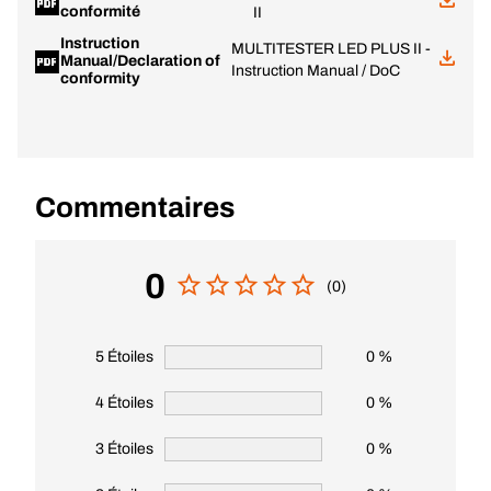
conformité
II
Instruction
MULTITESTER LED PLUS II -
Manual/Declaration of
Instruction Manual / DoC
conformity
Commentaires
0
(0)
5 Étoiles
0 %
4 Étoiles
0 %
3 Étoiles
0 %